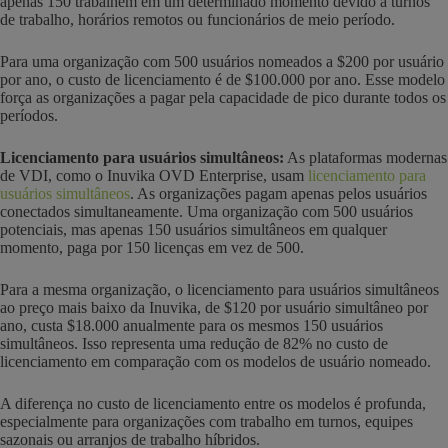
apenas 150 trabalhem em um determinado momento devido a turnos
de trabalho, horários remotos ou funcionários de meio período.
Para uma organização com 500 usuários nomeados a $200 por usuário
por ano, o custo de licenciamento é de $100.000 por ano. Esse modelo
força as organizações a pagar pela capacidade de pico durante todos os
períodos.
Licenciamento para usuários simultâneos:
As plataformas modernas
de VDI, como o Inuvika OVD Enterprise, usam
licenciamento para
usuários simultâneos
. As organizações pagam apenas pelos usuários
conectados simultaneamente. Uma organização com 500 usuários
potenciais, mas apenas 150 usuários simultâneos em qualquer
momento, paga por 150 licenças em vez de 500.
Para a mesma organização, o licenciamento para usuários simultâneos
ao preço mais baixo da Inuvika, de $120 por usuário simultâneo por
ano, custa $18.000 anualmente para os mesmos 150 usuários
simultâneos. Isso representa uma redução de 82% no custo de
licenciamento em comparação com os modelos de usuário nomeado.
A diferença no custo de licenciamento entre os modelos é profunda,
especialmente para organizações com trabalho em turnos, equipes
sazonais ou arranjos de trabalho híbridos.