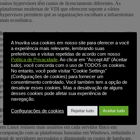
outros hypervisors têm custos de licenciamento diferentes. As
plataformas modernas de VDI que oferecem suporte a vários
hypervisors permitem que as organizações escolham a infraestrutura
mais econômica.
Infraestrutura de nuvem:
As organizações que implementam VDI
no AWS, Azure ou Google Cloud pagam custos de computação e
A Inuvika usa cookies em nosso site para oferecer a você
armazenamento com base no uso. Os custos de infraestrutura de
a experiência mais relevante, lembrando suas
nuvem variam de acordo com a plataforma e o modelo de preços. As
preferências e visitas repetidas de acordo com nosso
organizações que usam soluções de VDI bloqueadas em nuvens
Política de Privacidade
. Ao clicar em "Accept All" (Aceitar
específicas (como Microsoft AVD no Azure ou Amazon WorkSpaces
tudo), você concorda com o uso de TODOS os cookies.
no AWS) têm flexibilidade de infraestrutura limitada.
No entanto, você pode visitar "Cookie Settings"
(Configurações de cookies) para fornecer um
As plataformas modernas de VDI que suportam qualquer nuvem
consentimento controlado. Você também tem a opção de
permitem que as organizações otimizem os custos de infraestrutura
desativar esses cookies. Mas a desativação de alguns
escolhendo a plataforma mais econômica para seu caso de uso
desses cookies pode afetar sua experiência de
específico.
navegação.
Hardware e servidores:
A VDI requer infraestrutura física para
Configurações de cookies
Rejeitar tudo
Aceitar tudo
executar desktops virtuais. O número de servidores necessários
depende da densidade de usuários. As plataformas de VDI baseadas
em Linux reúnem mais usuários em cada servidor físico em
comparação com as plataformas baseadas em Windows, reduzindo o
total de servidores necessários e diminuindo os custos de hardware.