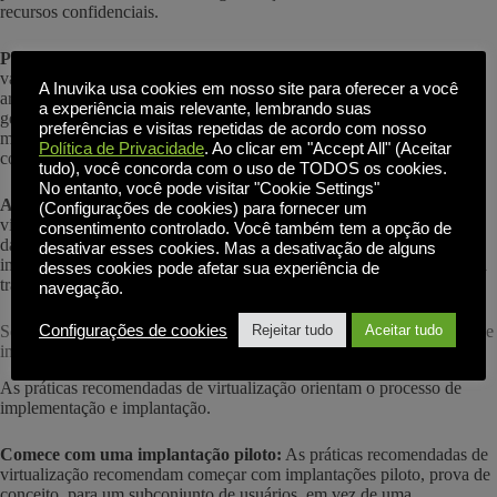
recursos confidenciais.
Planeje para multilocação, se aplicável:
Para organizações com
várias unidades de negócios, departamentos ou clientes locatários, as
A Inuvika usa cookies em nosso site para oferecer a você
arquiteturas multilocatário que isolam os locatários e permitem o
a experiência mais relevante, lembrando suas
gerenciamento centralizado devem fazer parte da solução. O design
preferências e visitas repetidas de acordo com nosso
multilocatário reduz a sobrecarga administrativa e permite o
Política de Privacidade
. Ao clicar em "Accept All" (Aceitar
compartilhamento eficiente de recursos.
tudo), você concorda com o uso de TODOS os cookies.
No entanto, você pode visitar "Cookie Settings"
Arquitetura e design de documentos:
As práticas recomendadas de
(Configurações de cookies) para fornecer um
virtualização exigem a documentação da arquitetura da infraestrutura,
consentimento controlado. Você também tem a opção de
das decisões de projeto e da lógica. A documentação permite uma
desativar esses cookies. Mas a desativação de alguns
implementação consistente, acelera a solução de problemas e facilita a
desses cookies pode afetar sua experiência de
transferência de conhecimento para a nova equipe.
navegação.
Configurações de cookies
Seção 3: Práticas recomendadas de virtualização para implementação e
Rejeitar tudo
Aceitar tudo
implantação
As práticas recomendadas de virtualização orientam o processo de
implementação e implantação.
Comece com uma implantação piloto:
As práticas recomendadas de
virtualização recomendam começar com implantações piloto, prova de
conceito, para um subconjunto de usuários, em vez de uma