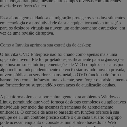
uma adoção tranquila, mesmo entre equipes diversas com diferentes
níveis de conforto técnico.
Essa abordagem cuidadosa da migração protege os seus investimentos
em tecnologia e a produtividade da sua equipe, tornando a transição
para os desktops virtuais na nuvem um aprimoramento estratégico, em
vez de uma revisão disruptiva.
Como a Inuvika aprimora sua estratégia de desktop
O Inuvika OVD Enterprise não foi criado como apenas mais uma
opção de nuvem. Ele foi projetado especificamente para organizações
que buscam substituir implementações de VDI complexas e caras por
algo melhor. Independentemente de você estar usando nuvem privada,
nuvem pública ou servidores bare-metal, o OVD funciona de forma
harmoniosa com a infraestrutura existente, sem forçar o aprisionamento
ao fornecedor ou surpreendê-lo com taxas de atualização ocultas.
A plataforma oferece suporte abrangente para ambientes Windows e
Linux, permitindo que você forneça desktops completos ou aplicativos
individuais por meio das mesmas ferramentas de gerenciamento
unificadas. O controle de acesso baseado em funções oferece à sua
equipe de TI um controle preciso sobre o que cada usuário ou grupo
pode acessar, enquanto o console administrativo baseado na Web