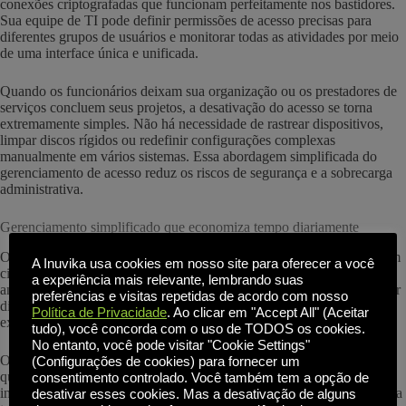
conexões criptografadas que funcionam perfeitamente nos bastidores.
Sua equipe de TI pode definir permissões de acesso precisas para
diferentes grupos de usuários e monitorar todas as atividades por meio
de uma interface única e unificada.
Quando os funcionários deixam sua organização ou os prestadores de
serviços concluem seus projetos, a desativação do acesso se torna
extremamente simples. Não há necessidade de rastrear dispositivos,
limpar discos rígidos ou redefinir configurações complexas
manualmente em vários sistemas. Essa abordagem simplificada do
gerenciamento de acesso reduz os riscos de segurança e a sobrecarga
administrativa.
Gerenciamento simplificado que economiza tempo diariamente
Os ambientes de desktop convencionais prendem sua equipe de TI em
A Inuvika usa cookies em nosso site para oferecer a você
ciclos intermináveis de atualizações de patches, instalações de
a experiência mais relevante, lembrando suas
antivírus, recriação de imagens e solução de problemas dispositivo por
preferências e visitas repetidas de acordo com nosso
dispositivo. Cada endpoint se torna um possível ponto de falha que
Política de Privacidade
. Ao clicar em "Accept All" (Aceitar
exige atenção e manutenção individuais.
tudo), você concorda com o uso de TODOS os cookies.
No entanto, você pode visitar "Cookie Settings"
Os desktops virtuais na nuvem eliminam essa ineficiência, permitindo
(Configurações de cookies) para fornecer um
que a equipe de TI execute essas tarefas essenciais uma vez, na
consentimento controlado. Você também tem a opção de
imagem do servidor, com as alterações refletidas automaticamente para
desativar esses cookies. Mas a desativação de alguns