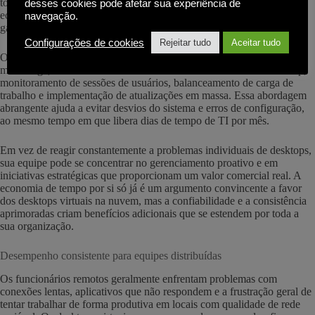
todos os usuários simultaneamente. Essa abordagem centralizada
desses cookies pode afetar sua experiência de
economiza muito tempo, evita atrasos na aplicação de patches e
navegação.
garante uma conformidade consistente em toda a organização.
Configurações de cookies
Rejeitar tudo
Aceitar tudo
O console baseado na Web da Inuvika leva essa simplificação ainda
mais longe, fornecendo controle unificado sobre modelos de desktop,
monitoramento de sessões de usuários, balanceamento de carga de
trabalho e implementação de atualizações em massa. Essa abordagem
abrangente ajuda a evitar desvios do sistema e erros de configuração,
ao mesmo tempo em que libera dias de tempo de TI por mês.
Em vez de reagir constantemente a problemas individuais de desktops,
sua equipe pode se concentrar no gerenciamento proativo e em
iniciativas estratégicas que proporcionam um valor comercial real. A
economia de tempo por si só já é um argumento convincente a favor
dos desktops virtuais na nuvem, mas a confiabilidade e a consistência
aprimoradas criam benefícios adicionais que se estendem por toda a
sua organização.
Desempenho consistente para equipes distribuídas
Os funcionários remotos geralmente enfrentam problemas com
conexões lentas, aplicativos que não respondem e a frustração geral de
tentar trabalhar de forma produtiva em locais com qualidade de rede