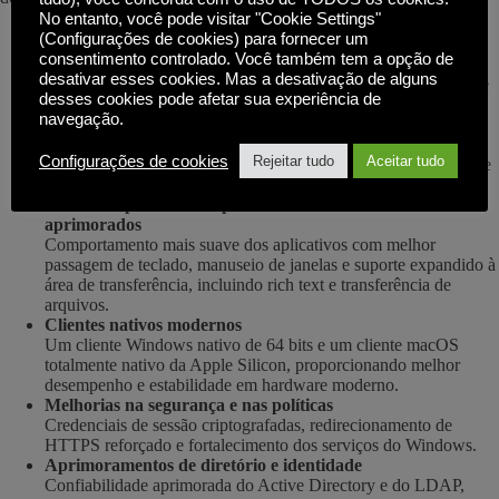
No entanto, você pode visitar "Cookie Settings"
(Configurações de cookies) para fornecer um
Acesso ao aplicativo local
consentimento controlado. Você também tem a opção de
Abra arquivos de forma transparente em uma sessão de OVD
desativar esses cookies. Mas a desativação de alguns
usando aplicativos instalados localmente, reduzindo a latência e
desses cookies pode afetar sua experiência de
melhorando a experiência do usuário.
navegação.
Autenticação SAML2 sem senha
Experiência de login simplificada usando identidade federada e
Configurações de cookies
Rejeitar tudo
Aceitar tudo
confiança baseada em certificados, eliminando a necessidade de
entrada repetida de credenciais.
Modo de aplicativo e experiência da área de transferência
aprimorados
Comportamento mais suave dos aplicativos com melhor
passagem de teclado, manuseio de janelas e suporte expandido à
área de transferência, incluindo rich text e transferência de
arquivos.
Clientes nativos modernos
Um cliente Windows nativo de 64 bits e um cliente macOS
totalmente nativo da Apple Silicon, proporcionando melhor
desempenho e estabilidade em hardware moderno.
Melhorias na segurança e nas políticas
Credenciais de sessão criptografadas, redirecionamento de
HTTPS reforçado e fortalecimento dos serviços do Windows.
Aprimoramentos de diretório e identidade
Confiabilidade aprimorada do Active Directory e do LDAP,