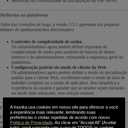
Melhorias na confiabilidade da inicialização do File Server
Melhorias na plataforma
Além das correções de bugs, a versão 3.5.1 apresenta um pequeno
número de aprimoramentos direcionados:
Controles de complexidade de senha
Os administradores agora podem definir requisitos de
complexidade de senha para usuários de bancos de dados
internos e de administradores, reforçando a segurança geral da
plataforma.
Configuração padrão do modo de cliente da Web
Os administradores agora podem definir o modo de inicialização
padrão para o cliente Web, escolhendo entre o modo de área de
trabalho completa ou o modo de aplicativo. Isso simplifica a
experiência do usuário e garante que as sessões sejam iniciadas
no modo mais adequado, sem seleção manual.
A Inuvika usa cookies em nosso site para oferecer a você
Criado com base na força do 3.5.0
a experiência mais relevante, lembrando suas
O OVD Enterprise 3.5.1 inclui todos os recursos introduzidos na
preferências e visitas repetidas de acordo com nosso
versão 3.5.0, que proporcionou grandes aprimoramentos de
Política de Privacidade
. Ao clicar em "Accept All" (Aceitar
desempenho, segurança e usabilidade, incluindo
tudo), você concorda com o uso de TODOS os cookies.