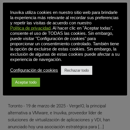
Inuvika utiliza cookies en nuestro sitio web para brindarle
la experiencia más relevante al recordar sus preferencias
y repetir las visitas de acuerdo con nuestro
Política de privacidad
. Al hacer clic en "Aceptar todas",
consiente el uso de TODAS las cookies. Sin embargo,
puede visitar "Configuración de cookies" para
proporcionar un consentimiento controlado. También tiene
la opción de excluirse de estas cookies. Sin embargo, la
exclusión de algunas de estas cookies puede afectar a su
experiencia de navegación.
Configuración de cookies
Rechazar todo
VergeIO e Inuvika se asocian para ofrecer una
alternativa rentable y de alto rendimiento a VMware
Horizon y Citrix
Aceptar todo
Toronto - 19 de marzo de 2025 - VergeIO, la principal
alternativa a VMware, e Inuvika, proveedor líder de
soluciones de virtualización de aplicaciones y VDI, han
anunciado hoy una asociación estratégica para [...]