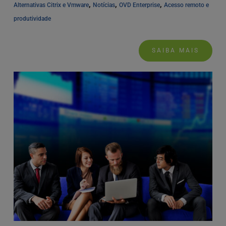
, 
, 
, 
Alternativas Citrix e Vmware
Notícias
OVD Enterprise
Acesso remoto e 
produtividade
SAIBA MAIS