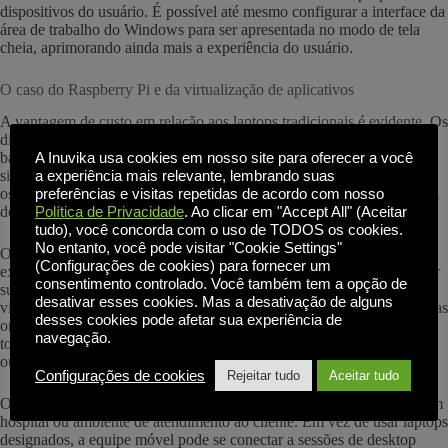
dispositivos do usuário. É possível até mesmo configurar a interface da
área de trabalho do Windows para ser apresentada no modo de tela
cheia, aprimorando ainda mais a experiência do usuário.
O caso do Raspberry Pi e da virtualização de aplicativos
A vantagem de custo em relação aos laptops tradicionais é evidente. Os
dispositivos Raspberry Pi custam tão pouco quanto $50. Uma versão
básica de classe empresarial pode custar de $120 a $200, mas varia
A Inuvika usa cookies em nosso site para oferecer a você
significativamente de acordo com o fornecedor. Mesmo a esse preço,
a experiência mais relevante, lembrando suas
os dispositivos com defeito podem ser facilmente substituídos, em vez
preferências e visitas repetidas de acordo com nosso
de consertados.
Política de Privacidade
. Ao clicar em "Accept All" (Aceitar
tudo), você concorda com o uso de TODOS os cookies.
No entanto, você pode visitar "Cookie Settings"
O Raspberry Pi é uma excelente alternativa de PC na educação. Por
(Configurações de cookies) para fornecer um
exemplo, os PCs em laboratórios compartilhados de alunos podem ser
consentimento controlado. Você também tem a opção de
substituídos por thin clients de baixo custo e uma solução de
desativar esses cookies. Mas a desativação de alguns
virtualização como o OVD Enterprise. Além da economia de custos, as
desses cookies pode afetar sua experiência de
organizações se beneficiam da segurança aprimorada dos dados, pois
navegação.
todos os dados podem ser bloqueados e impedidos de serem baixados
ou possivelmente roubados.
Configurações de cookies
Rejeitar tudo
Aceitar tudo
Outros exemplos incluem terminais de trabalho compartilhados em um
hospital ou ambiente de atendimento ao cliente. Em vez de usar laptops
designados, a equipe móvel pode se conectar a sessões de desktop