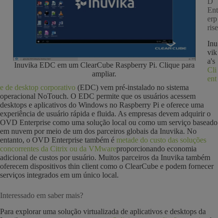
D
Ent
erp
rise
Inu
vik
a's
Inuvika EDC em um ClearCube Raspberry Pi. Clique para
Cli
ampliar.
ent
e de desktop corporativo
(EDC) vem pré-instalado no sistema
operacional NoTouch. O EDC permite que os usuários acessem
desktops e aplicativos do Windows no Raspberry Pi e oferece uma
experiência de usuário rápida e fluida. As empresas devem adquirir o
OVD Enterprise como uma solução local ou como um serviço baseado
em nuvem por meio de um dos parceiros globais da Inuvika. No
entanto, o OVD Enterprise também é
metade do custo das soluções
concorrentes da Citrix ou da VMware
proporcionando economia
adicional de custos por usuário. Muitos parceiros da Inuvika também
oferecem dispositivos thin client como o ClearCube e podem fornecer
serviços integrados em um único local.
Interessado em saber mais?
Para explorar uma solução virtualizada de aplicativos e desktops da