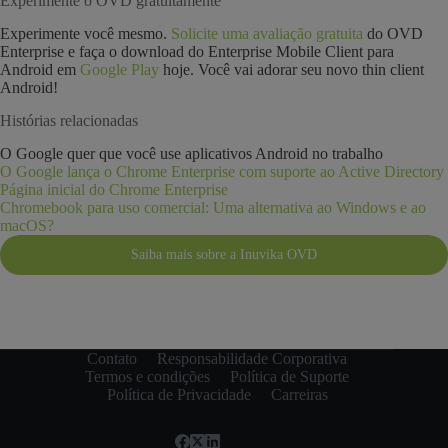
Experimente o OVD gratuitamente
Experimente você mesmo.
Solicite uma avaliação gratuita
do OVD
Enterprise e faça o download do Enterprise Mobile Client para
Android em
Google Play
hoje. Você vai adorar seu novo thin client
Android!
Histórias relacionadas
O Google quer que você use aplicativos Android no trabalho
O Google lança o Chrome Enterprise com suporte ao Active Directory
Página inicial do Chrome Enterprise
Chromebook para uso comercial: Uma alternativa ao Windows e ao
macOS?
Saiba mais sobre a Inuvika OVD
Contato
Responsabilidade Corporativa
Termos e condições
Política de Suporte
Política de Privacidade
Carreiras