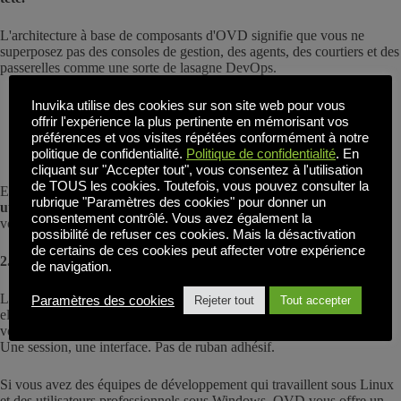
L'architecture à base de composants d'OVD signifie que vous ne
superposez pas des consoles de gestion, des agents, des courtiers et des
passerelles comme une sorte de lasagne DevOps.
Pas besoin de licences SQL Server
Inuvika utilise des cookies sur son site web pour vous
Pas besoin de NetScaler ou de passerelles tierces
offrir l'expérience la plus pertinente en mémorisant vos
Pas de dépendance à l'égard d'un hyperviseur spécifique à un
préférences et vos visites répétées conformément à notre
fournisseur
politique de confidentialité.
Politique de confidentialité
. En
cliquant sur "Accepter tout", vous consentez à l'utilisation
de TOUS les cookies. Toutefois, vous pouvez consulter la
Et oubliez le labyrinthe des licences. Avec l'aide de
prix pour les
rubrique "Paramètres des cookies" pour donner un
utilisateurs simultanés
Vous ne payez donc pas pour des sièges que
consentement contrôlé. Vous avez également la
vous n'utilisez pas. C'est simple.
possibilité de refuser ces cookies. Mais la désactivation
de certains de ces cookies peut affecter votre expérience
2. Prise en charge native de Linux
et
Applications Windows
de navigation.
La plupart des plates-formes VDI traitent Linux après coup, quand
Paramètres des cookies
Rejeter tout
Tout accepter
elles le prennent en charge. Pas OVD. Vous pouvez faire fonctionner
vos chaînes d'outils open-source et vos logiciels Windows côte à côte.
Une session, une interface. Pas de ruban adhésif.
Si vous avez des équipes de développement qui travaillent sous Linux
et des utilisateurs professionnels sous Windows, OVD vous offre un