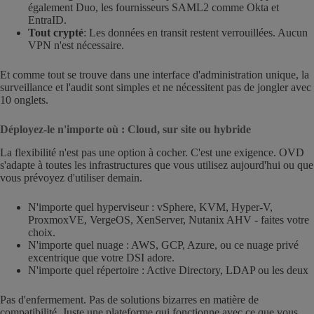
également Duo, les fournisseurs SAML2 comme Okta et
EntraID.
Tout crypté
: Les données en transit restent verrouillées. Aucun
VPN n'est nécessaire.
Et comme tout se trouve dans une interface d'administration unique, la
surveillance et l'audit sont simples et ne nécessitent pas de jongler avec
10 onglets.
Déployez-le n'importe où : Cloud, sur site ou hybride
La flexibilité n'est pas une option à cocher. C'est une exigence. OVD
s'adapte à toutes les infrastructures que vous utilisez aujourd'hui ou que
vous prévoyez d'utiliser demain.
N'importe quel hyperviseur : vSphere, KVM, Hyper-V,
ProxmoxVE, VergeOS, XenServer, Nutanix AHV - faites votre
choix.
N'importe quel nuage : AWS, GCP, Azure, ou ce nuage privé
excentrique que votre DSI adore.
N'importe quel répertoire : Active Directory, LDAP ou les deux
Pas d'enfermement. Pas de solutions bizarres en matière de
compatibilité. Juste une plateforme qui fonctionne avec ce que vous