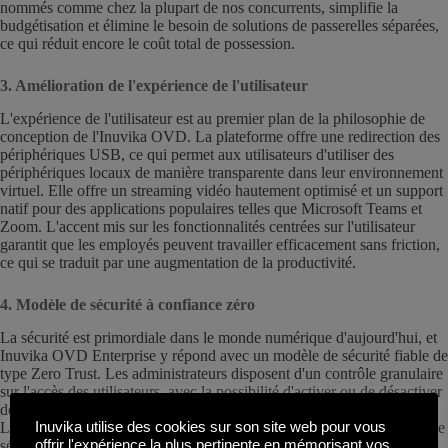
nommés comme chez la plupart de nos concurrents, simplifie la
budgétisation et élimine le besoin de solutions de passerelles séparées,
ce qui réduit encore le coût total de possession.
3. Amélioration de l'expérience de l'utilisateur
L'expérience de l'utilisateur est au premier plan de la philosophie de
conception de l'Inuvika OVD. La plateforme offre une redirection des
périphériques USB, ce qui permet aux utilisateurs d'utiliser des
périphériques locaux de manière transparente dans leur environnement
virtuel. Elle offre un streaming vidéo hautement optimisé et un support
natif pour des applications populaires telles que Microsoft Teams et
Zoom. L'accent mis sur les fonctionnalités centrées sur l'utilisateur
garantit que les employés peuvent travailler efficacement sans friction,
ce qui se traduit par une augmentation de la productivité.
4. Modèle de sécurité à confiance zéro
La sécurité est primordiale dans le monde numérique d'aujourd'hui, et
Inuvika OVD Enterprise y répond avec un modèle de sécurité fiable de
type Zero Trust. Les administrateurs disposent d'un contrôle granulaire
sur l'accès des utilisateurs, avec la possibilité d'activer ou de désactiver
des fonctionnalités par utilisateur, par groupe ou au niveau mondial.
L'authentification multifactorielle (2FA) intégrée fournit une couche de
Inuvika utilise des cookies sur son site web pour vous
sécurité supplémentaire, éliminant le besoin de services
offrir l'expérience la plus pertinente en mémorisant vos