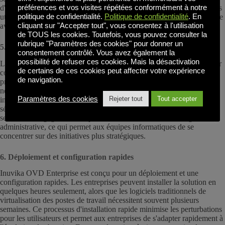
d'authentification additionnels. Toutes les données transférées entre les
préférences et vos visites répétées conformément à notre
utilisateurs et leurs applications sont cryptées à l'aide d'une technologie
politique de confidentialité.
Politique de confidentialité
. En
avancée, ce qui garantit la protection des informations sensibles.
cliquant sur "Accepter tout", vous consentez à l'utilisation
de TOUS les cookies. Toutefois, vous pouvez consulter la
rubrique "Paramètres des cookies" pour donner un
5. Console de gestion simplifiée
consentement contrôlé. Vous avez également la
possibilité de refuser ces cookies. Mais la désactivation
La gestion d'un environnement de bureau virtuel peut souvent s'avérer
de certains de ces cookies peut affecter votre expérience
complexe et fastidieuse. Inuvika OVD Enterprise simplifie ce
de navigation.
processus grâce à une console web unique et conviviale. Il n'est pas
nécessaire d'installer un client de gestion sur les postes de travail
Paramètres des cookies
Rejeter tout
Tout accepter
individuels, car l'ensemble de l'environnement peut être géré en toute
sécurité depuis n'importe quel appareil. Cette approche permet non
seulement de gagner du temps, mais aussi de réduire la charge
administrative, ce qui permet aux équipes informatiques de se
concentrer sur des initiatives plus stratégiques.
6. Déploiement et configuration rapides
Inuvika OVD Enterprise est conçu pour un déploiement et une
configuration rapides. Les entreprises peuvent installer la solution en
quelques heures seulement, alors que les logiciels traditionnels de
virtualisation des postes de travail nécessitent souvent plusieurs
semaines. Ce processus d'installation rapide minimise les perturbations
pour les utilisateurs et permet aux entreprises de s'adapter rapidement à