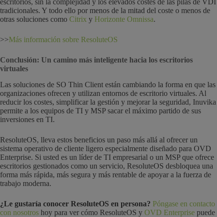
escritorios, sin la complejidad y los elevados costes de las pilas de VDI
tradicionales. Y todo ello por menos de la mitad del coste o menos de
otras soluciones como
Citrix
y
Horizonte Omnissa
.
>>
Más información sobre ResoluteOS
Conclusión: Un camino más inteligente hacia los escritorios
virtuales
Las soluciones de SO Thin Client están cambiando la forma en que las
organizaciones ofrecen y utilizan entornos de escritorio virtuales. Al
reducir los costes, simplificar la gestión y mejorar la seguridad, Inuvika
permite a los equipos de TI y MSP sacar el máximo partido de sus
inversiones en TI.
ResoluteOS, lleva estos beneficios un paso más allá al ofrecer un
sistema operativo de cliente ligero especialmente diseñado para OVD
Enterprise. Si usted es un líder de TI empresarial o un MSP que ofrece
escritorios gestionados como un servicio, ResoluteOS desbloquea una
forma más rápida, más segura y más rentable de apoyar a la fuerza de
trabajo moderna.
¿Le gustaría conocer ResoluteOS en persona?
Póngase en contacto
con nosotros
hoy para ver cómo ResoluteOS y
OVD Enterprise
puede