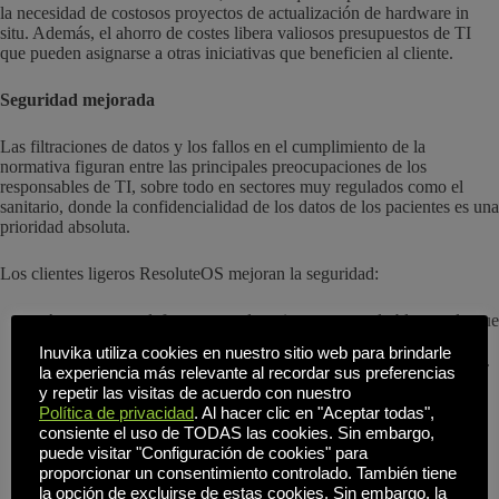
la necesidad de costosos proyectos de actualización de hardware in
situ. Además, el ahorro de costes libera valiosos presupuestos de TI
que pueden asignarse a otras iniciativas que beneficien al cliente.
Seguridad mejorada
Las filtraciones de datos y los fallos en el cumplimiento de la
normativa figuran entre las principales preocupaciones de los
responsables de TI, sobre todo en sectores muy regulados como el
sanitario, donde la confidencialidad de los datos de los pacientes es una
prioridad absoluta.
Los clientes ligeros ResoluteOS mejoran la seguridad:
Arranque por defecto en modo quiosco, un modo bloqueado que
impide instalar aplicaciones no autorizadas o realizar
Inuvika utiliza cookies en nuestro sitio web para brindarle
modificaciones que puedan abrir vulnerabilidades de seguridad.
la experiencia más relevante al recordar sus preferencias
Ningún dato se almacena localmente en el dispositivo, por lo
y repetir las visitas de acuerdo con nuestro
que la información sensible permanece en el centro de datos en
Política de privacidad
. Al hacer clic en "Aceptar todas",
la nube, minimizando la amenaza de robo de datos.
consiente el uso de TODAS las cookies. Sin embargo,
Permitir actualizaciones y parches centralizados garantiza que
puede visitar "Configuración de cookies" para
todos los dispositivos estén siempre protegidos con las últimas
proporcionar un consentimiento controlado. También tiene
actualizaciones.
la opción de excluirse de estas cookies. Sin embargo, la