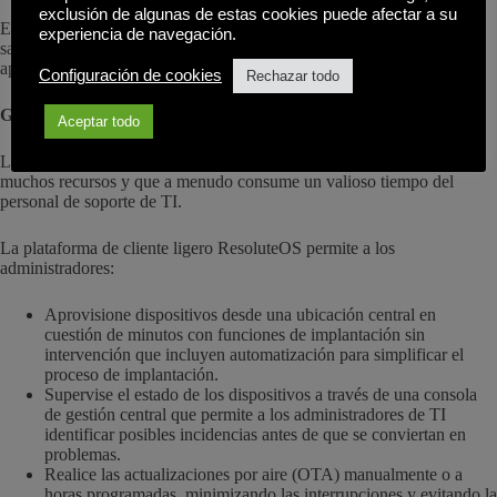
exclusión de algunas de estas cookies puede afectar a su
Esto hace que los clientes ligeros sean ideales para sectores como la
experiencia de navegación.
sanidad, las finanzas y la administración pública, donde a menudo se
aplican marcos de cumplimiento como HIPAA y GDPR.
Configuración de cookies
Rechazar todo
Gestión centralizada
Aceptar todo
La gestión de grandes despliegues de PC es un proceso que exige
muchos recursos y que a menudo consume un valioso tiempo del
personal de soporte de TI.
La plataforma de cliente ligero ResoluteOS permite a los
administradores:
Aprovisione dispositivos desde una ubicación central en
cuestión de minutos con funciones de implantación sin
intervención que incluyen automatización para simplificar el
proceso de implantación.
Supervise el estado de los dispositivos a través de una consola
de gestión central que permite a los administradores de TI
identificar posibles incidencias antes de que se conviertan en
problemas.
Realice las actualizaciones por aire (OTA) manualmente o a
horas programadas, minimizando las interrupciones y evitando la