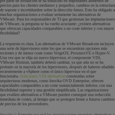
por parte de Broadcom se ha traducido en importantes aumentos de
precios para los clientes medianos y pequeños, cambios en la estructura
de soporte e incertidumbre sobre la dirección futura. Esto ha obligado a
muchas organizaciones a evaluar seriamente las alternativas de
VMware. Para los responsables de TI que gestionan las implantaciones
de VMware, la pregunta se ha vuelto acuciante: ¿existen alternativas
que ofrezcan capacidades comparables a un coste inferior y con mayor
flexibilidad?
La respuesta es clara. Las alternativas de VMware Broadcom incluyen
una serie de hipervisores entre los que se encuentran opciones más
recientes y de menor coste como VergeOS, ProxmoxVE o Hyper-V.
Una vez que se elija un nuevo hipervisor, el componente VDI,
VMware Horizon, también deberá cambiar, ya que aún no se ha
probado en la mayoría de los hipervisores, después de haberse añadido
recientemente a vSphere como el único hipervisor en el que
funcionaba.
Soluciones VDI alternativas
construidas sobre
arquitecturas modernas, como Inuvika OVD Enterprise, ofrecen
capacidades comparables a un coste sustancialmente inferior, con una
flexibilidad superior y una gestión simplificada. Las organizaciones
que evalúen alternativas a VMware pueden conseguir una reducción
inmediata de costes, al tiempo que se protegen frente a futuros cambios
de precios de los proveedores.
Sección 1: Entender por qué las organizaciones necesitan alternativas a