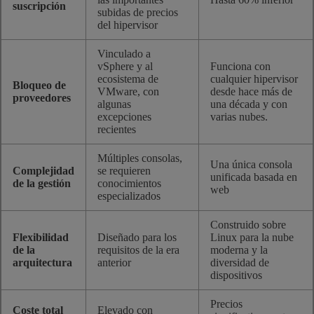
suscripción
subidas de precios
del hipervisor
Vinculado a
vSphere y al
Funciona con
ecosistema de
cualquier hipervisor
Bloqueo de
VMware, con
desde hace más de
proveedores
algunas
una década y con
excepciones
varias nubes.
recientes
Múltiples consolas,
Una única consola
Complejidad
se requieren
unificada basada en
de la gestión
conocimientos
web
especializados
Construido sobre
Flexibilidad
Diseñado para los
Linux para la nube
de la
requisitos de la era
moderna y la
arquitectura
anterior
diversidad de
dispositivos
Precios
Coste total
Elevado con