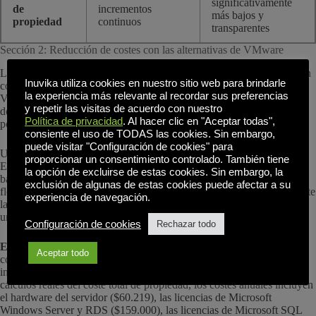
significativamente
de
incrementos
más bajos y
propiedad
continuos
transparentes
Sección 2: Reducción de costes con las alternativas de VMware
Los argumentos económicos a favor de las alternativas a VMware son
Inuvika utiliza cookies en nuestro sitio web para brindarle
convincentes. Las organizaciones que gestionan implantaciones de
la experiencia más relevante al recordar sus preferencias
VMware suelen enfrentarse a costes de licencia considerables, a la
y repetir las visitas de acuerdo con nuestro
dependencia de la infraestructura y a la mano de obra de TI motivada
Política de privacidad
. Al hacer clic en "Aceptar todas",
por la complejidad.
consiente el uso de TODAS las cookies. Sin embargo,
puede visitar "Configuración de cookies" para
Una alternativa Omnissa/ VMware Horizon como Inuvika OVD
proporcionar un consentimiento controlado. También tiene
Enterprise aborda cada uno de los factores de coste. La arquitectura
la opción de excluirse de estas cookies. Sin embargo, la
basada en Linux elimina dependencias de licencias innecesarias. La
exclusión de algunas de estas cookies puede afectar a su
flexibilidad del hipervisor elimina la dependencia de vSphere y permite
experiencia de navegación.
la migración a una infraestructura más rentable. La administración
unificada reduce los requisitos de personal de TI.
Configuración de cookies
Rechazar todo
Ejemplo de coste:
Consideremos una organización de tamaño medio
Aceptar todo
con 500 usuarios nominales que ejecutan VMware Horizon en una
infraestructura vSphere con una suscripción de 36 meses. Según los
cálculos reales del coste total de propiedad, los costes anuales incluyen
el hardware del servidor ($60.219), las licencias de Microsoft
Windows Server y RDS ($159.000), las licencias de Microsoft SQL