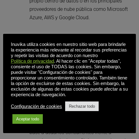
propio centro de datos o en los principales 
proveedores de nube pública como Microsoft 
Azure, AWS y Google Cloud.
Experiencia de usuario enriquecida
Inuvika utiliza cookies en nuestro sitio web para brindarle
Si odias los inicios de sesión lentos y las 
la experiencia más relevante al recordar sus preferencias
y repetir las visitas de acuerdo con nuestro
sesiones congeladas, te va a encantar OVD. 
Política de privacidad
. Al hacer clic en "Aceptar todas",
Las aplicaciones y las sesiones se inician en 
consiente el uso de TODAS las cookies. Sin embargo,
puede visitar "Configuración de cookies" para
segundos, por lo que tus usuarios pueden 
proporcionar un consentimiento controlado. También tiene
empezar a trabajar rápidamente.
la opción de excluirse de estas cookies. Sin embargo, la
exclusión de algunas de estas cookies puede afectar a su
experiencia de navegación.
Reducción del coste de propiedad
Configuración de cookies
Rechazar todo
OVD Enterprise tiene un TCO que es 60% más 
Aceptar todo
bajo que Citrix . Las suscripciones son en 
base a usuarios concurrentes frente a 