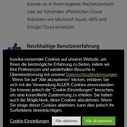
können es in Ihrem eigenen Rechenzentrum 
oder bei führenden öffentlichen Cloud-
Anbietern wie Microsoft Azure, AWS und 
Google Cloud einsetzen.
Reichhaltige Benutzererfahrung
Wenn Sie langsame Log-ins und eingefrorene 
Inuvika verwendet Cookies auf unserer Website, um
Sitzungen hassen, werden Sie OVD lieben. 
Ihnen die bestmögliche Erfahrung zu bieten, indem wir
Ihre Präferenzen und wiederholten Besuche in
Apps und Sitzungen werden in 
Übereinstimmung mit unserer
Datenschutzbestimmungen
Sekundenschnelle gestartet, so dass Ihre 
. Wenn Sie auf "Alle akzeptieren" klicken, erklären Sie
sich mit der Verwendung ALLER Cookies einverstanden.
Benutzer schnell wieder einsatzbereit sind.
Sie können jedoch die "Cookie-Einstellungen" besuchen,
um eine kontrollierte Zustimmung zu erteilen. Sie haben
auch die Möglichkeit, diese Cookies abzulehnen. Wenn
Sie einige dieser Cookies ablehnen, kann dies jedoch Ihr
Geringere Betriebskosten
Surferlebnis beeinträchtigen.
OVD Enterprise hat eine TCO, die 60% niedriger 
Cookie-Einstellungen
Alle ablehnen
Alle akzeptieren
ist als die von Citrix. Die Abonnements 