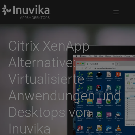
Citrix XenApp 
Alternative: 
Virtualisierte 
Anwendungen und 
Desktops von 
Inuvika