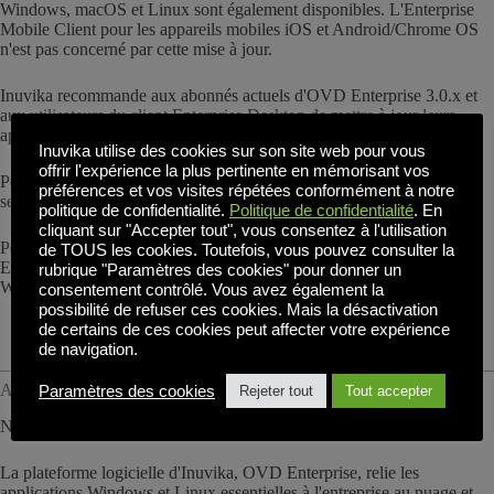
Windows, macOS et Linux sont également disponibles. L'Enterprise
Mobile Client pour les appareils mobiles iOS et Android/Chrome OS
n'est pas concerné par cette mise à jour.
Inuvika recommande aux abonnés actuels d'OVD Enterprise 3.0.x et
aux utilisateurs du client Enterprise Desktop de mettre à jour leurs
applications client et leurs installations serveur.
Inuvika utilise des cookies sur son site web pour vous
offrir l'expérience la plus pertinente en mémorisant vos
Pour en savoir plus sur la version de maintenance, reportez-vous à la
préférences et vos visites répétées conformément à notre
section
Résumé des notes de mise à jour de l'OVD 3.0.2
politique de confidentialité.
Politique de confidentialité
. En
cliquant sur "Accepter tout", vous consentez à l'utilisation
Pour télécharger les versions les plus récentes des clients OVD
de TOUS les cookies. Toutefois, vous pouvez consulter la
Enterprise Desktop, consultez la section Téléchargements sur le site
rubrique "Paramètres des cookies" pour donner un
Web de l'OVD.
Soutien à Inuvika
page.
consentement contrôlé. Vous avez également la
possibilité de refuser ces cookies. Mais la désactivation
de certains de ces cookies peut affecter votre expérience
de navigation.
A propos d'Inuvika :
Paramètres des cookies
Rejeter tout
Tout accepter
Nous facilitons la virtualisation des applications !
La plateforme logicielle d'Inuvika, OVD Enterprise, relie les
applications Windows et Linux essentielles à l'entreprise au nuage et