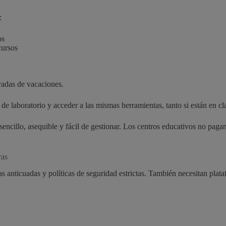
:
os
cursos
A
oradas de vacaciones.
 laboratorio y acceder a las mismas herramientas, tanto si están en cl
sencillo, asequible y fácil de gestionar. Los centros educativos no paga
ras
ras anticuadas y políticas de seguridad estrictas. También necesitan pl