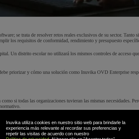
oftware; se trata de resolver retos reales exclusivos de su sector. Tanto 
umplir los requisitos de conformidad, rendimiento y presupuesto específi
tal. Un distrito escolar no utilizará los mismos controles de acceso qu
debe priorizar y cómo una solución como Inuvika OVD Enterprise respald
n como si todas las organizaciones tuvieran las mismas necesidades. P
 normativo.
s; entiende cómo se utilizarán esos escritorios, qué normativas se aplic
Inuvika utiliza cookies en nuestro sitio web para brindarle la
izado u otros ajustes que no funcionarán sin más.
experiencia más relevante al recordar sus preferencias y
repetir las visitas de acuerdo con nuestro