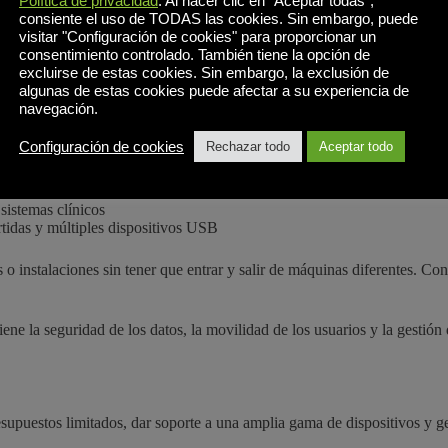
Política de privacidad
. Al hacer clic en "Aceptar todas",
consiente el uso de TODAS las cookies. Sin embargo, puede
visitar "Configuración de cookies" para proporcionar un
consentimiento controlado. También tiene la opción de
cceso rápido y seguro a aplicaciones críticas y datos de pacientes, sin
excluirse de estas cookies. Sin embargo, la exclusión de
algunas de estas cookies puede afectar a su experiencia de
navegación.
Configuración de cookies
Rechazar todo
Aceptar todo
sistemas clínicos
rtidas y múltiples dispositivos USB
as o instalaciones sin tener que entrar y salir de máquinas diferentes. 
e la seguridad de los datos, la movilidad de los usuarios y la gestión
presupuestos limitados, dar soporte a una amplia gama de dispositivos y 