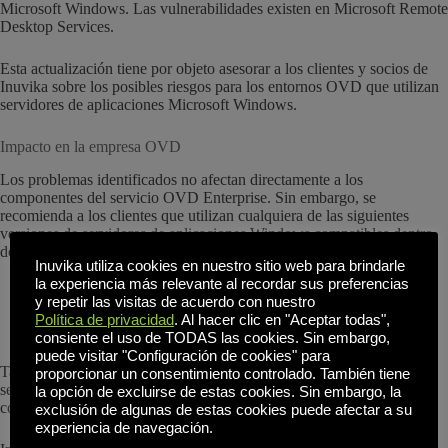
Microsoft Windows. Las vulnerabilidades existen en Microsoft Remote
Desktop Services.
Esta actualización tiene por objeto asesorar a los clientes y socios de
Inuvika sobre los posibles riesgos para los entornos OVD que utilizan
servidores de aplicaciones Microsoft Windows.
Impacto en la empresa OVD
Los problemas identificados no afectan directamente a los
componentes del servicio OVD Enterprise. Sin embargo, se
recomienda a los clientes que utilizan cualquiera de las siguientes
versiones de servidores de aplicaciones Windows compatibles dentro
de su entorno OVD que evalúen los posibles riesgos de seguridad:
Inuvika utiliza cookies en nuestro sitio web para brindarle
la experiencia más relevante al recordar sus preferencias
Windows Server 2008 R2 SP1
y repetir las visitas de acuerdo con nuestro
Windows Server 2012 R2
Política de privacidad
. Al hacer clic en "Aceptar todas",
Windows Server 2016
consiente el uso de TODAS las cookies. Sin embargo,
puede visitar "Configuración de cookies" para
También están afectadas otras versiones de Windows de escritorio y
proporcionar un consentimiento controlado. También tiene
servidor. Consulte el aviso de Microsoft para obtener una lista
la opción de excluirse de estas cookies. Sin embargo, la
completa de los productos afectados.
exclusión de algunas de estas cookies puede afectar a su
experiencia de navegación.