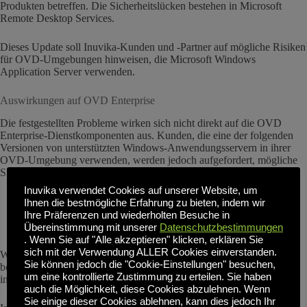
Produkten betreffen. Die Sicherheitslücken bestehen in Microsoft
Remote Desktop Services.
Dieses Update soll Inuvika-Kunden und -Partner auf mögliche Risiken
für OVD-Umgebungen hinweisen, die Microsoft Windows
Application Server verwenden.
Auswirkungen auf OVD Enterprise
Die festgestellten Probleme wirken sich nicht direkt auf die OVD
Enterprise-Dienstkomponenten aus. Kunden, die eine der folgenden
Versionen von unterstützten Windows-Anwendungsservern in ihrer
OVD-Umgebung verwenden, werden jedoch aufgefordert, mögliche
Sicherheitsrisiken zu bewerten:
Inuvika verwendet Cookies auf unserer Website, um
Windows Server 2008 R2 SP1
Ihnen die bestmögliche Erfahrung zu bieten, indem wir
Windows Server 2012 R2
Ihre Präferenzen und wiederholten Besuche in
Windows Server 2016
Übereinstimmung mit unserer
Datenschutzbestimmungen
. Wenn Sie auf "Alle akzeptieren" klicken, erklären Sie
sich mit der Verwendung ALLER Cookies einverstanden.
Weitere Versionen von Windows Desktop und Server sind ebenfalls
Sie können jedoch die "Cookie-Einstellungen" besuchen,
betroffen. Eine vollständige Liste der betroffenen Produkte finden Sie
um eine kontrollierte Zustimmung zu erteilen. Sie haben
in der Microsoft-Anleitung.
auch die Möglichkeit, diese Cookies abzulehnen. Wenn
Sie einige dieser Cookies ablehnen, kann dies jedoch Ihr