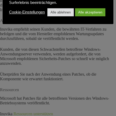
Inuvika prüft die Situation weiter und wird seine Kunden über alle
Surferlebnis beeinträchtigen.
direkten Auswirkungen auf die Produkte und Dienstleistungen von
Inuvika informieren.
Cookie-Einstellungen
Alle ablehnen
Alle akzeptieren
Aktuelle Empfehlung für OVD Enterprise-Kunden
Inuvika empfiehlt seinen Kunden, die bewährten IT-Verfahren zu
befolgen und die vom Hersteller empfohlenen Wartungsupdates
durchzuführen, sobald sie veröffentlicht werden.
Kunden, die von diesen Schwachstellen betroffene Windows-
Anwendungsserver verwenden, werden aufgefordert, die von
Microsoft empfohlenen Sicherheits-Patches so schnell wie möglich
anzuwenden.
Überprüfen Sie nach der Anwendung eines Patches, ob die
Komponente wie erwartet funktioniert.
Ressourcen
Microsoft hat Patches für alle betroffenen Versionen des Windows-
Betriebssystems veröffentlicht.
Inuvika
Ressourcen unterstützen