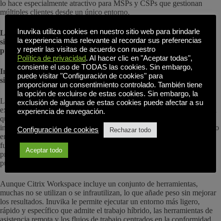
lo hace especialmente atractivo para MSPs y CSPs que gestionan
múltiples clientes desde un único entorno.
Inuvika utiliza cookies en nuestro sitio web para brindarle
La implantación se mide en horas, no en días o semanas, lo que
la experiencia más relevante al recordar sus preferencias
significa que los equipos de TI y los proveedores de servicios
y repetir las visitas de acuerdo con nuestro
pueden desplegar nuevos entornos rápidamente.
Política de privacidad
. Al hacer clic en "Aceptar todas",
consiente el uso de TODAS las cookies. Sin embargo,
Inteligencia artificial, automatización y colaboración a distancia
puede visitar "Configuración de cookies" para
sin complicaciones
proporcionar un consentimiento controlado. También tiene
la opción de excluirse de estas cookies. Sin embargo, la
Los titulares sobre la “evolución de la IA” no son meras
exclusión de algunas de estas cookies puede afectar a su
exageraciones. En la práctica, los equipos quieren una automatización
experiencia de navegación.
que reduzca las tareas repetitivas: una gestión de sesiones más
inteligente, actualizaciones más ágiles y un acceso simplificado basado
Configuración de cookies
Rechazar todo
en roles. Inuvika apoya este movimiento, no prometiendo funciones
futuristas, sino facilitando lo fundamental y garantizando que pueda
Aceptar todo
proteger sus datos para que no pasen a formar parte del dominio
público.
Aunque Citrix Workspace incluye un conjunto de herramientas,
muchas no se utilizan o se infrautilizan, lo que añade peso sin mejorar
los resultados. Inuvika le permite ejecutar un entorno más ligero,
rápido y específico que admite el trabajo híbrido, las herramientas de
asistencia remota y los flujos de trabajo centrados en la conformidad