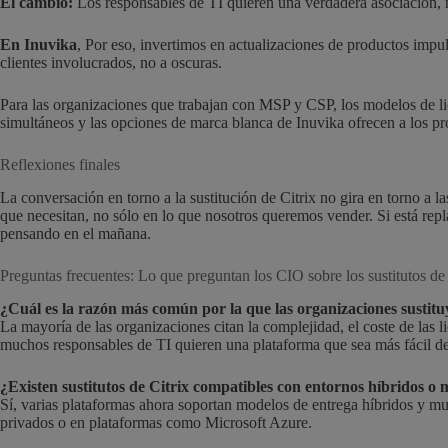
El cambio:
Los responsables de TI quieren una verdadera asociación, 
En Inuvika
, Por eso, invertimos en actualizaciones de productos impu
clientes involucrados, no a oscuras.
Para las organizaciones que trabajan con MSP y CSP, los modelos de li
simultáneos y las opciones de marca blanca de Inuvika ofrecen a los pr
Reflexiones finales
La conversación en torno a la sustitución de Citrix no gira en torno a las
que necesitan, no sólo en lo que nosotros queremos vender. Si está repla
pensando en el mañana.
Preguntas frecuentes: Lo que preguntan los CIO sobre los sustitutos de 
¿Cuál es la razón más común por la que las organizaciones sustitu
La mayoría de las organizaciones citan la complejidad, el coste de las l
muchos responsables de TI quieren una plataforma que sea más fácil de 
¿Existen sustitutos de Citrix compatibles con entornos híbridos o 
Sí, varias plataformas ahora soportan modelos de entrega híbridos y mul
privados o en plataformas como Microsoft Azure.