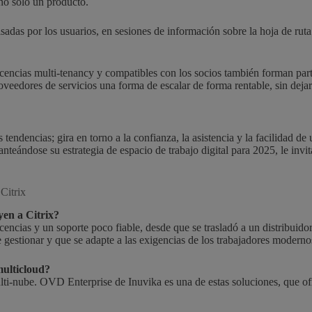
no sólo un producto.
lsadas por los usuarios, en sesiones de información sobre la hoja de ru
cencias multi-tenancy y compatibles con los socios también forman part
oveedores de servicios una forma de escalar de forma rentable, sin deja
 tendencias; gira en torno a la confianza, la asistencia y la facilidad de
nteándose su estrategia de espacio de trabajo digital para 2025, le invi
Citrix
yen a Citrix?
icencias y un soporte poco fiable, desde que se trasladó a un distribuid
gestionar y que se adapte a las exigencias de los trabajadores moderno
multicloud?
ti-nube. OVD Enterprise de Inuvika es una de estas soluciones, que ofre