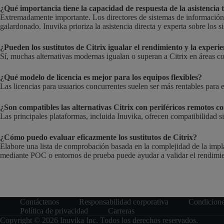
¿Qué importancia tiene la capacidad de respuesta de la asistencia t
Extremadamente importante. Los directores de sistemas de información 
galardonado. Inuvika prioriza la asistencia directa y experta sobre los si
¿Pueden los sustitutos de Citrix igualar el rendimiento y la experi
Sí, muchas alternativas modernas igualan o superan a Citrix en áreas c
¿Qué modelo de licencia es mejor para los equipos flexibles?
Las licencias para usuarios concurrentes suelen ser más rentables para e
¿Son compatibles las alternativas Citrix con periféricos remotos 
Las principales plataformas, incluida Inuvika, ofrecen compatibilidad 
¿Cómo puedo evaluar eficazmente los sustitutos de Citrix?
Elabore una lista de comprobación basada en la complejidad de la implant
mediante POC o entornos de prueba puede ayudar a validar el rendimie
Contáctenos
Responsabilidad corporativa
Condicione
Política de privacidad
Carreras
Copyright © 2026 Inuvika Inc. Todos los derechos reservados.