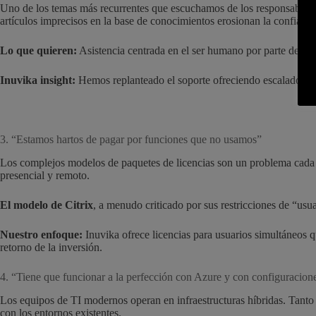
Uno de los temas más recurrentes que escuchamos de los responsables de T
artículos imprecisos en la base de conocimientos erosionan la confianz
Lo que quieren:
Asistencia centrada en el ser humano por parte de expe
Inuvika insight:
Hemos replanteado el soporte ofreciendo escalado en 
3. “Estamos hartos de pagar por funciones que no usamos”
Los complejos modelos de paquetes de licencias son un problema cada v
presencial y remoto.
El modelo de Citrix
, a menudo criticado por sus restricciones de “usu
Nuestro enfoque:
Inuvika ofrece licencias para usuarios simultáneos qu
retorno de la inversión.
4. “Tiene que funcionar a la perfección con Azure y con configuracione
Los equipos de TI modernos operan en infraestructuras híbridas. Tanto s
con los entornos existentes.