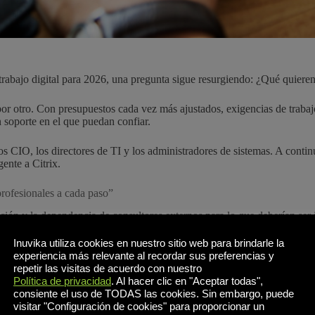
trabajo digital para 2026, una pregunta sigue resurgiendo: ¿Qué quiere
 otro. Con presupuestos cada vez más ajustados, exigencias de trabajo
n soporte en el que puedan confiar.
 CIO, los directores de TI y los administradores de sistemas. A conti
ente a Citrix.
profesionales a cada paso”
ión y la dependencia de consultores externos para lo que deberían ser 
 puesta en marcha.
Inuvika utiliza cookies en nuestro sitio web para brindarle la
experiencia más relevante al recordar sus preferencias y
rioridad a la simplicidad lista para usar. Permitimos a los equipos de
repetir las visitas de acuerdo con nuestro
Política de privacidad
. Al hacer clic en "Aceptar todas",
consiente el uso de TODAS las cookies. Sin embargo, puede
visitar "Configuración de cookies" para proporcionar un