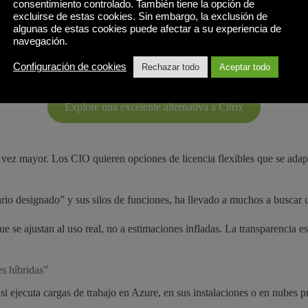
consentimiento controlado. También tiene la opción de
I es la insatisfacción con la capacidad de respuesta del servicio de asis
excluirse de estas cookies. Sin embargo, la exclusión de
a rápidamente.
algunas de estas cookies puede afectar a su experiencia de
navegación.
rtos que entienden de espacios de trabajo virtuales, sin obligar a los cl
Configuración de cookies
Rechazar todo
Aceptar todo
tiempo real, contactos técnicos asignados y documentación escrita pens
Explore una excelente alternativa a Citrix
ez mayor. Los CIO quieren opciones de licencia flexibles que se adapt
ario designado” y sus silos de funciones, ha llevado a muchos a buscar u
e se ajustan al uso real, no a estimaciones infladas. La transparencia e
s híbridas”
i ejecuta cargas de trabajo en Azure, en sus instalaciones o en nubes pr