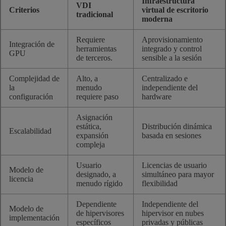
Infraestructura
VDI
Criterios
virtual de escritorio
tradicional
moderna
Requiere
Aprovisionamiento
Integración de
herramientas
integrado y control
GPU
de terceros.
sensible a la sesión
Complejidad de
Alto, a
Centralizado e
la
menudo
independiente del
configuración
requiere paso
hardware
Asignación
estática,
Distribución dinámica
Escalabilidad
expansión
basada en sesiones
compleja
Usuario
Licencias de usuario
Modelo de
designado, a
simultáneo para mayor
licencia
menudo rígido
flexibilidad
Dependiente
Independiente del
Modelo de
de hipervisores
hipervisor en nubes
implementación
específicos
privadas y públicas