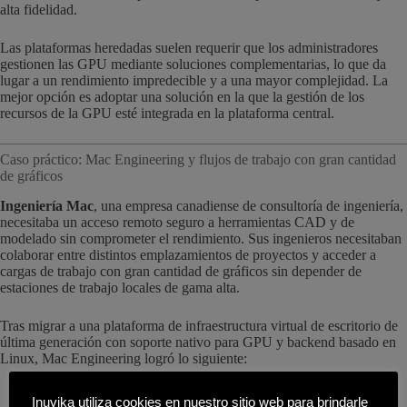
alta fidelidad.
Las plataformas heredadas suelen requerir que los administradores
gestionen las GPU mediante soluciones complementarias, lo que da
lugar a un rendimiento impredecible y a una mayor complejidad. La
mejor opción es adoptar una solución en la que la gestión de los
recursos de la GPU esté integrada en la plataforma central.
Caso práctico: Mac Engineering y flujos de trabajo con gran cantidad
de gráficos
Ingeniería Mac
, una empresa canadiense de consultoría de ingeniería,
necesitaba un acceso remoto seguro a herramientas CAD y de
modelado sin comprometer el rendimiento. Sus ingenieros necesitaban
colaborar entre distintos emplazamientos de proyectos y acceder a
cargas de trabajo con gran cantidad de gráficos sin depender de
estaciones de trabajo locales de gama alta.
Tras migrar a una plataforma de infraestructura virtual de escritorio de
última generación con soporte nativo para GPU y backend basado en
Linux, Mac Engineering logró lo siguiente:
Habilitó flujos de trabajo acelerados por GPU para más de 70
Inuvika utiliza cookies en nuestro sitio web para brindarle