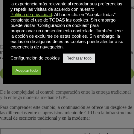
usuarios de ingeniería.
la experiencia más relevante al recordar sus preferencias
Ofrece una experiencia de usuario coherente en sesiones basadas
y repetir las visitas de acuerdo con nuestro
en navegador.
Política de privacidad
. Al hacer clic en "Aceptar todas",
Menor dependencia del hardware físico y del mantenimiento
consiente el uso de TODAS las cookies. Sin embargo,
específico de los dispositivos.
puede visitar "Configuración de cookies" para
Se ha obtenido un control centralizado de los recursos con la
proporcionar un consentimiento controlado. También tiene
flexibilidad del hipervisor.
la opción de excluirse de estas cookies. Sin embargo, la
exclusión de algunas de estas cookies puede afectar a su
Esta implementación en el mundo real demuestra que los flujos de
experiencia de navegación.
trabajo complejos y sensibles al rendimiento pueden virtualizarse sin la
carga operativa de las plataformas VDI tradicionales.
Configuración de cookies
Rechazar todo
Aceptar todo
SOLICITE UNA DEMOSTRACIÓN EN VIVO
De la complejidad al control: comparación entre la entrega tradicional
y la entrega moderna mediante GPU
Para comprender este cambio, a continuación se ofrece un desglose de
las diferencias entre el aprovisionamiento de GPU en la infraestructura
virtual de escritorio tradicional y en la moderna: