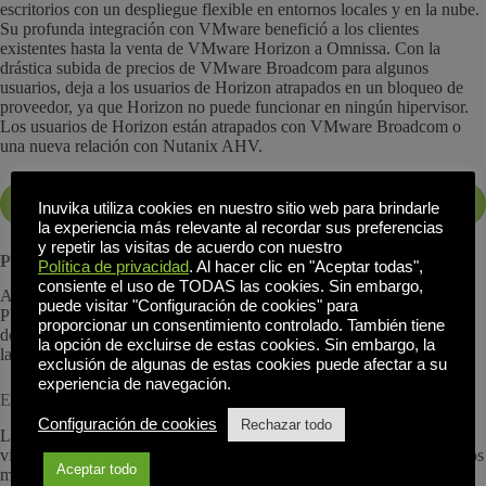
escritorios con un despliegue flexible en entornos locales y en la nube.
Su profunda integración con VMware benefició a los clientes
existentes hasta la venta de VMware Horizon a Omnissa. Con la
drástica subida de precios de VMware Broadcom para algunos
usuarios, deja a los usuarios de Horizon atrapados en un bloqueo de
proveedor, ya que Horizon no puede funcionar en ningún hipervisor.
Los usuarios de Horizon están atrapados con VMware Broadcom o
una nueva relación con Nutanix AHV.
Alternativas a Citrix
Inuvika utiliza cookies en nuestro sitio web para brindarle
la experiencia más relevante al recordar sus preferencias
y repetir las visitas de acuerdo con nuestro
Parallels RAS y Workspot
Política de privacidad
. Al hacer clic en "Aceptar todas",
consiente el uso de TODAS las cookies. Sin embargo,
Ambas soluciones cubren necesidades específicas: Parallels para
puede visitar "Configuración de cookies" para
PYMEs y educación, y Workspot para empresas que priorizan un
proporcionar un consentimiento controlado. También tiene
despliegue global rápido. Aunque menos personalizables, representan
la opción de excluirse de estas cookies. Sin embargo, la
la creciente diversificación del mercado VDI.
exclusión de algunas de estas cookies puede afectar a su
experiencia de navegación.
El auge de los espacios de trabajo híbridos y orquestados en la nube
Configuración de cookies
Rechazar todo
Los competidores actuales de Citrix Cloud no se limitan a duplicar
viejos modelos, sino que introducen otros nuevos. Entre los desarrollos
Aceptar todo
más prometedores: