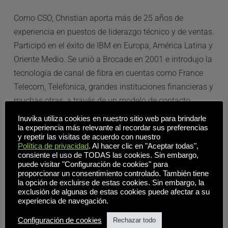
Como CSO, Christian aporta más de 25 años de 
experiencia en puestos de liderazgo técnico y de ventas. 
Participó en el éxito de IBM en Europa, América Latina y 
Oriente Medio. Se unió a Brocade en 2001 e introdujo la 
tecnología de canal de fibra en cuentas como France 
Telecom, Telefonica, grandes instituciones financieras y 
muchas otras, a través de un modelo de contacto 
directo mientras aprovechaba las relaciones con OEM y 
Inuvika utiliza cookies en nuestro sitio web para brindarle
socios, en Europa del Sur y América Latina.
la experiencia más relevante al recordar sus preferencias
y repetir las visitas de acuerdo con nuestro
Política de privacidad
. Al hacer clic en "Aceptar todas",
Christian participó con el equipo ejecutivo de NetApp en 
consiente el uso de TODAS las cookies. Sin embargo,
puede visitar "Configuración de cookies" para
la creación, implementación y ejecución de su 
proporcionar un consentimiento controlado. También tiene
estrategia de negocio de canal, como Director de Ventas 
la opción de excluirse de estas cookies. Sin embargo, la
exclusión de algunas de estas cookies puede afectar a su
de Canal de EMEA. NetApp aumentó significativamente 
experiencia de navegación.
su ratio de negocios indirectos, al tiempo que aumentó 
Configuración de cookies
Rechazar todo
los ingresos de EMEA en todos los ámbitos.