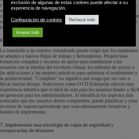
exclusión de algunas de estas cookies puede afectar a su
y maximizar el cumplimiento. Después de todo, ¿qué valor tendrá una
experiencia de navegación.
solución que sufre largos tiempos de inicio de sesión, sesiones
congeladas y posibles pérdidas de trabajo? Implemente herramientas de
Configuración de cookies
Rechazar todo
supervisión del rendimiento para identificar y solucionar los cuellos de
botella que puedan afectar a la productividad de los usuarios.
Aceptar todo
6. Formación
La transición a un entorno virtualizado puede exigir que los empleados
se adapten a nuevos flujos de trabajo y herramientas. Proporcione
formación completa y recursos de apoyo para familiarizar a los
usuarios con la interfaz del escritorio virtual, los métodos de acceso a
las aplicaciones y las mejores prácticas para optimizar el rendimiento y
la productividad. "Completo" no significa que tenga que ser caro o
llevar mucho tiempo. Soluciones como OVD Enterprise ofrecen una
experiencia intuitiva que es fácil de usar para los usuarios finales y fácil
de gestionar para los administradores. Al identificar los aspectos más
esenciales que los usuarios deben comprender, puede planificar y crear
recursos de soporte/aprendizaje que sean mínimamente invasivos y
baratos de implementar.
7. Implementar una estrategia de copia de seguridad y
recuperación de desastres