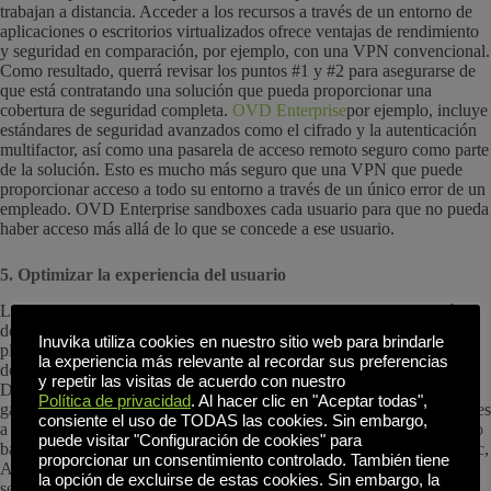
trabajan a distancia. Acceder a los recursos a través de un entorno de
aplicaciones o escritorios virtualizados ofrece ventajas de rendimiento
y seguridad en comparación, por ejemplo, con una VPN convencional.
Como resultado, querrá revisar los puntos #1 y #2 para asegurarse de
que está contratando una solución que pueda proporcionar una
cobertura de seguridad completa.
OVD Enterprise
por ejemplo, incluye
estándares de seguridad avanzados como el cifrado y la autenticación
multifactor, así como una pasarela de acceso remoto seguro como parte
de la solución. Esto es mucho más seguro que una VPN que puede
proporcionar acceso a todo su entorno a través de un único error de un
empleado. OVD Enterprise sandboxes cada usuario para que no pueda
haber acceso más allá de lo que se concede a ese usuario.
5. Optimizar la experiencia del usuario
La experiencia del usuario desempeña un papel importante en el éxito
de las iniciativas de virtualización. También es un problema que ha
Inuvika utiliza cookies en nuestro sitio web para brindarle
plagado históricamente a los usuarios y administradores de soluciones
la experiencia más relevante al recordar sus preferencias
de escritorio virtual convencionales como Citrix Virtual Apps and
y repetir las visitas de acuerdo con nuestro
Desktops y VMware Horizon. Lo más probable es que quiera
Política de privacidad
. Al hacer clic en "Aceptar todas",
garantizar un acceso sin problemas a escritorios y aplicaciones virtuales
consiente el uso de TODAS las cookies. Sin embargo,
a través de varios dispositivos y condiciones de red, incluido el acceso
puede visitar "Configuración de cookies" para
basado en navegador y clientes dedicados para plataformas como Mac,
proporcionar un consentimiento controlado. También tiene
Android e incluso clientes ligeros. También querrá que la experiencia
la opción de excluirse de estas cookies. Sin embargo, la
sea rápida, fiable y agradable para conseguir la aceptación del usuario