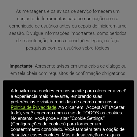
As mensagens e os avisos de serviço fornecem um 
conjunto de ferramentas para comunicação com a 
comunidade de usuários antes ou depois de iniciarem uma 
sessão. Divulgue informações importantes, como períodos 
de manutenção, termos e condições legais, ou faça 
pesquisas com os usuários sobre tópicos.
Impactante
. Apresente avisos em uma caixa de diálogo ou 
em tela cheia com requisitos de confirmação obrigatórios.
A Inuvika usa cookies em nosso site para oferecer a você
Mensagens interativas
. Adicione botões de ação 
a experiência mais relevante, lembrando suas
programáveis com respostas personalizadas às perguntas. 
preferências e visitas repetidas de acordo com nosso
Política de Privacidade
. Ao clicar em "Accept All" (Aceitar
tudo), você concorda com o uso de TODOS os cookies.
Rastrear respostas
. Acompanhe estatísticas essenciais, 
No entanto, você pode visitar "Cookie Settings"
incluindo quais usuários receberam e responderam às 
(Configurações de cookies) para fornecer um
consentimento controlado. Você também tem a opção de
mensagens.
desativar esses cookies. Mas a desativação de alguns