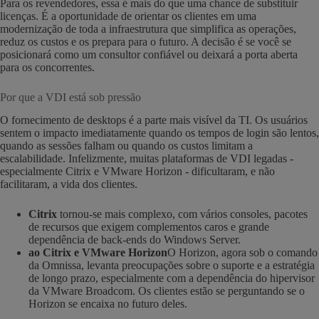
Para os revendedores, essa é mais do que uma chance de substituir
licenças. É a oportunidade de orientar os clientes em uma
modernização de toda a infraestrutura que simplifica as operações,
reduz os custos e os prepara para o futuro. A decisão é se você se
posicionará como um consultor confiável ou deixará a porta aberta
para os concorrentes.
Por que a VDI está sob pressão
O fornecimento de desktops é a parte mais visível da TI. Os usuários
sentem o impacto imediatamente quando os tempos de login são lentos,
quando as sessões falham ou quando os custos limitam a
escalabilidade. Infelizmente, muitas plataformas de VDI legadas -
especialmente Citrix e VMware Horizon - dificultaram, e não
facilitaram, a vida dos clientes.
Citrix
tornou-se mais complexo, com vários consoles, pacotes
de recursos que exigem complementos caros e grande
dependência de back-ends do Windows Server.
ao Citrix e VMware Horizon
O Horizon, agora sob o comando
da Omnissa, levanta preocupações sobre o suporte e a estratégia
de longo prazo, especialmente com a dependência do hipervisor
da VMware Broadcom. Os clientes estão se perguntando se o
Horizon se encaixa no futuro deles.