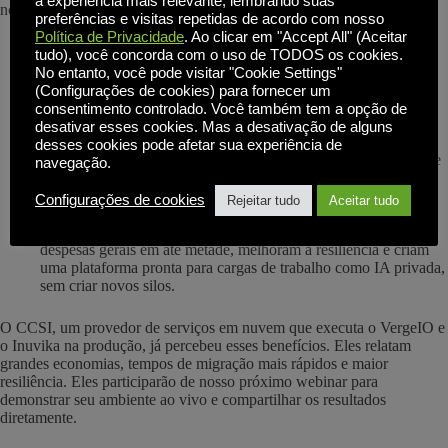
a experiência mais relevante, lembrando suas
nos resultados comerciais, não apenas na tecnologia.
preferências e visitas repetidas de acordo com nosso
Política de Privacidade
. Ao clicar em "Accept All" (Aceitar
VDI:
O fornecimento de aplicativos e desktops baseados em
tudo), você concorda com o uso de TODOS os cookies.
Linux elimina a sobrecarga do Windows Server, simplifica o
No entanto, você pode visitar "Cookie Settings"
gerenciamento e proporciona logins mais rápidos com menos
(Configurações de cookies) para fornecer um
chamadas de suporte. Os usuários finais têm uma experiência
consentimento controlado. Você também tem a opção de
melhor e a TI tem um custo menor.
desativar esses cookies. Mas a desativação de alguns
Virtualização:
A mudança dos modelos por núcleo para o
desses cookies pode afetar sua experiência de
licenciamento por servidor economiza dinheiro imediatamente e
navegação.
reduz o risco de renovação. A execução em hardware x86
prolonga a vida útil dos investimentos atuais.
Configurações de cookies
Rejeitar tudo
Aceitar tudo
Em toda a infraestrutura:
A consolidação de desktops e
servidores multiplica os benefícios. Os clientes reduzem as
despesas gerais em até metade, melhoram a resiliência e criam
uma plataforma pronta para cargas de trabalho como IA privada,
sem criar novos silos.
O CCSI, um provedor de serviços em nuvem que executa o VergeIO e
o Inuvika na produção, já percebeu esses benefícios. Eles relatam
grandes economias, tempos de migração mais rápidos e maior
resiliência. Eles participarão de nosso próximo webinar para
demonstrar seu ambiente ao vivo e compartilhar os resultados
diretamente.