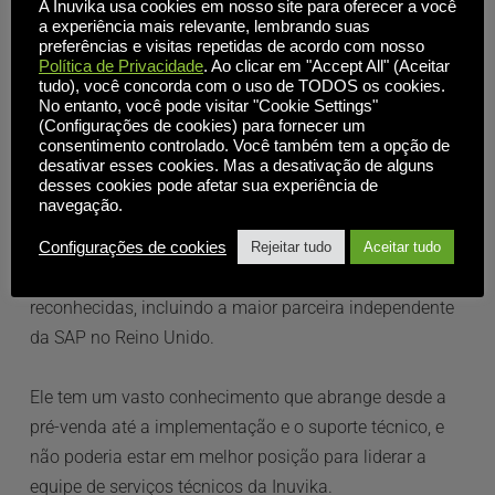
A Inuvika usa cookies em nosso site para oferecer a você
a experiência mais relevante, lembrando suas
Como Diretor Técnico, Alex é responsável por garantir 
preferências e visitas repetidas de acordo com nosso
Política de Privacidade
. Ao clicar em "Accept All" (Aceitar
que os clientes tenham uma ótima experiência desde o 
tudo), você concorda com o uso de TODOS os cookies.
momento em que iniciam sua jornada com a Inuvika, 
No entanto, você pode visitar "Cookie Settings"
(Configurações de cookies) para fornecer um
até o suporte pós-venda.
consentimento controlado. Você também tem a opção de
desativar esses cookies. Mas a desativação de alguns
desses cookies pode afetar sua experiência de
Alex tem mais de 20 anos de experiência em TI e 
navegação.
trabalhou em diversos setores, incluindo e-learning, 
consultoria, engenharia e centros de dados. Ele 
Configurações de cookies
Rejeitar tudo
Aceitar tudo
trabalhou para várias empresas amplamente 
reconhecidas, incluindo a maior parceira independente 
da SAP no Reino Unido.
Ele tem um vasto conhecimento que abrange desde a 
pré-venda até a implementação e o suporte técnico, e 
não poderia estar em melhor posição para liderar a 
equipe de serviços técnicos da Inuvika.