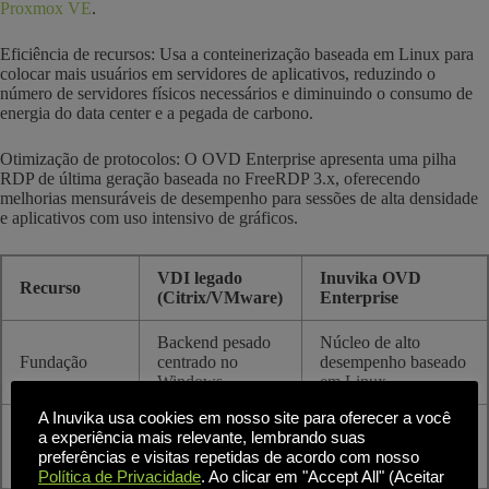
Proxmox VE
.
Eficiência de recursos: Usa a conteinerização baseada em Linux para
colocar mais usuários em servidores de aplicativos, reduzindo o
número de servidores físicos necessários e diminuindo o consumo de
energia do data center e a pegada de carbono.
Otimização de protocolos: O OVD Enterprise apresenta uma pilha
RDP de última geração baseada no FreeRDP 3.x, oferecendo
melhorias mensuráveis de desempenho para sessões de alta densidade
e aplicativos com uso intensivo de gráficos.
VDI legado
Inuvika OVD
Recurso
(Citrix/VMware)
Enterprise
Backend pesado
Núcleo de alto
Fundação
centrado no
desempenho baseado
Windows
em Linux
A Inuvika usa cookies em nosso site para oferecer a você
Usuário nomeado
Usuário simultâneo
a experiência mais relevante, lembrando suas
Licenciamento
(paga por cada
(pagamento para
preferências e visitas repetidas de acordo com nosso
usuário)
usuários ativos)
Política de Privacidade
. Ao clicar em "Accept All" (Aceitar