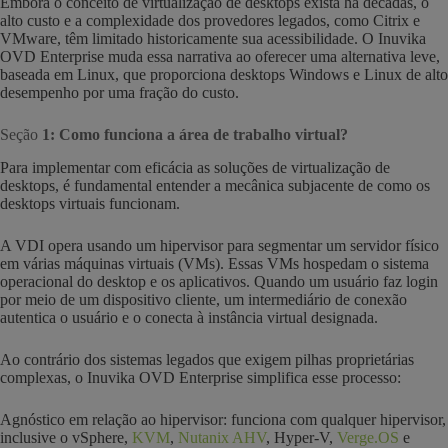
Embora o conceito de virtualização de desktops exista há décadas, o
alto custo e a complexidade dos provedores legados, como Citrix e
VMware, têm limitado historicamente sua acessibilidade. O Inuvika
OVD Enterprise muda essa narrativa ao oferecer uma alternativa leve,
baseada em Linux, que proporciona desktops Windows e Linux de alto
desempenho por uma fração do custo.
Seção
1: Como funciona a área de trabalho virtual?
Para implementar com eficácia as soluções de virtualização de
desktops, é fundamental entender a mecânica subjacente de como os
desktops virtuais funcionam.
A VDI opera usando um hipervisor para segmentar um servidor físico
em várias máquinas virtuais (VMs). Essas VMs hospedam o sistema
operacional do desktop e os aplicativos. Quando um usuário faz login
por meio de um dispositivo cliente, um intermediário de conexão
autentica o usuário e o conecta à instância virtual designada.
Ao contrário dos sistemas legados que exigem pilhas proprietárias
complexas, o Inuvika OVD Enterprise simplifica esse processo:
Agnóstico em relação ao hipervisor: funciona com qualquer hipervisor,
inclusive o vSphere,
KVM
,
Nutanix AHV
, Hyper-V,
Verge.OS
e