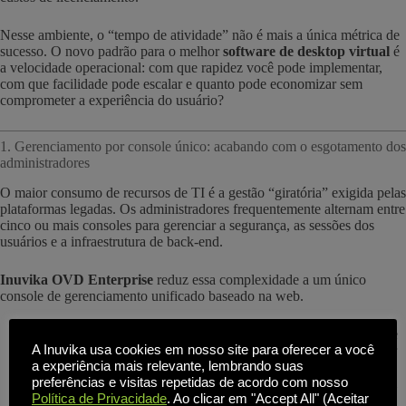
Nesse ambiente, o “tempo de atividade” não é mais a única métrica de
sucesso. O novo padrão para o melhor
software de desktop virtual
é
a velocidade operacional: com que rapidez você pode implementar,
com que facilidade pode escalar e quanto pode economizar sem
comprometer a experiência do usuário?
1. Gerenciamento por console único: acabando com o esgotamento dos
administradores
O maior consumo de recursos de TI é a gestão “giratória” exigida pelas
plataformas legadas. Os administradores frequentemente alternam entre
cinco ou mais consoles para gerenciar a segurança, as sessões dos
usuários e a infraestrutura de back-end.
Inuvika OVD Enterprise
reduz essa complexidade a um único
console de gerenciamento unificado baseado na web.
Simplicidade com um toque:
Gerencie aplicativos Windows e
A Inuvika usa cookies em nosso site para oferecer a você
Linux, sessões de usuário e configurações de hipervisor a partir
a experiência mais relevante, lembrando suas
de uma única tela.
preferências e visitas repetidas de acordo com nosso
Conhecimento rápido:
Enquanto os softwares antigos exigem
Política de Privacidade
. Ao clicar em "Accept All" (Aceitar
semanas de certificação especializada, o Inuvika foi projetado