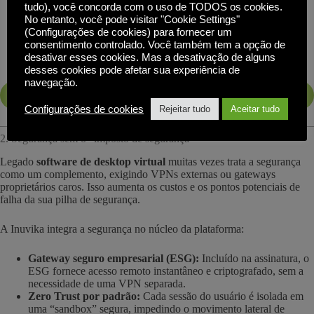
tudo), você concorda com o uso de TODOS os cookies.
para que profissionais de TI generalistas possam se tornar
No entanto, você pode visitar "Cookie Settings"
especialistas em menos de um dia.
(Configurações de cookies) para fornecer um
Provisionamento automatizado:
Inicie milhares de desktops
consentimento controlado. Você também tem a opção de
em ambientes de nuvem híbrida em questão de horas, e não
desativar esses cookies. Mas a desativação de alguns
semanas, usando ferramentas de provisionamento integradas.
desses cookies pode afetar sua experiência de
navegação.
OBTER UMA AVALIAÇÃO GRATUITA
Configurações de cookies
Rejeitar tudo
Aceitar tudo
2. Segurança sem o “imposto de segurança”
Legado
software de desktop virtual
muitas vezes trata a segurança
como um complemento, exigindo VPNs externas ou gateways
proprietários caros. Isso aumenta os custos e os pontos potenciais de
falha da sua pilha de segurança.
A Inuvika integra a segurança no núcleo da plataforma:
Gateway seguro empresarial (ESG):
Incluído na assinatura, o
ESG fornece acesso remoto instantâneo e criptografado, sem a
necessidade de uma VPN separada.
Zero Trust por padrão:
Cada sessão do usuário é isolada em
uma “sandbox” segura, impedindo o movimento lateral de