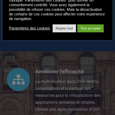
rubrique "Paramètres des cookies" pour donner un
serveurs d'applications, de fichiers 
consentement contrôlé. Vous avez également la
possibilité de refuser ces cookies. Mais la désactivation
et de répertoires.
de certains de ces cookies peut affecter votre expérience
 Attribuer des URL uniques à 
de navigation.
chaque organisation.
Paramètres des cookies
Rejeter tout
Tout accepter
Améliorer l'efficacité
La multi-location dans OVD rend la 
consolidation et le partage des 
ressources pour la virtualisation des 
applications rentables et simples. 
Utilisez une seule installation d'OVD 