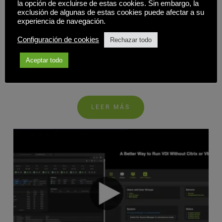
Revolucione la entrega de aplicaciones y escritorios:
la opción de excluirse de estas cookies. Sin embargo, la
Libere la eficiencia y reduzca los costes con 10ZiG e
exclusión de algunas de estas cookies puede afectar a su
Inuvika OVD
experiencia de navegación.
Cómo revolucionar la entrega de aplicaciones y escritorios:
Configuración de cookies
Rechazar todo
Dé rienda suelta a la eficiencia y reduzca los costes con
Aceptar todo
10ZiG e Inuvika OVD Enterprise Únase a nosotros, ya que
entramos en un mundo de aplicaciones simplificadas y [...]
LEER MÁS