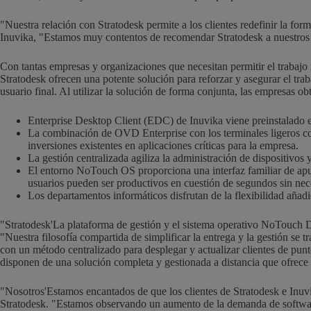
"
Nuestra relación con Stratodesk permite a los clientes redefinir la fo
Inuvika, "Estamos muy contentos de recomendar Stratodesk a nuestros c
Con tantas empresas y organizaciones que necesitan permitir el trabajo 
Stratodesk ofrecen una potente solución para reforzar y asegurar el trab
usuario final. Al utilizar la solución de forma conjunta, las empresas o
Enterprise Desktop Client (EDC) de Inuvika viene preinstalado 
La combinación de OVD Enterprise con los terminales ligeros com
inversiones existentes en aplicaciones críticas para la empresa.
La gestión centralizada agiliza la administración de dispositivos 
El entorno NoTouch OS proporciona una interfaz familiar de ap
usuarios pueden ser productivos en cuestión de segundos sin ne
Los departamentos informáticos disfrutan de la flexibilidad añad
"
Stratodesk
'
La plataforma de gestión y el sistema operativo NoTouch De
"Nuestra filosofía compartida de simplificar la entrega y la gestión s
con un método centralizado para desplegar y actualizar clientes de pun
disponen de una solución completa y gestionada a distancia que ofrece
"Nosotros
'
Estamos encantados de que los clientes de Stratodesk e Inuv
Stratodesk.
"
Estamos observando un aumento de la demanda de software 