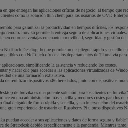
rma en que entregan las aplicaciones críticas de negocio, al tiempo que 
lientes como la solución thin client para los usuarios de OVD Enterpri
remoto para garantizar la productividad en tiempos difíciles, los respon
ajo remoto. Inuvika permite la entrega segura de aplicaciones virtuales,
btienen enormes ventajas en cuanto a movilidad, seguridad y gestión del p
en NoTouch Desktop, lo que permite un despliegue rápido y sencillo e
patibles con NoTouch ofrece a los departamentos de TI una vía para redu
y aplicaciones, simplificando la asistencia y reduciendo los costes.
untar y hacer clic para acceder a las aplicaciones virtualizadas de 
cesidad de una formación exhaustiva.
ida de reutilizar dispositivos x86 heredados, junto con dispositivos mo
sktop de Inuvika es una potente solución para los clientes de Inuvika"
e traduce en una administración más sencilla y menores costes para los 
to final delgado de forma rápida y sencilla, y sin intervención del usu
 una gran experiencia de usuario en Raspberry Pi u otros dispositivos
ika puedan acceder a sus aplicaciones y datos de forma segura y fiable"
de Stratodesk debido específicamente a la pandemia. Mientras tanto, 