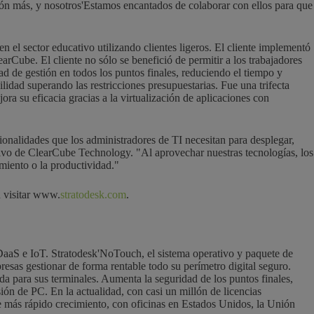
ión más, y nosotros
'
Estamos encantados de colaborar con ellos para que
el sector educativo utilizando clientes ligeros. El cliente implementó
rCube. El cliente no sólo se benefició de permitir a los trabajadores
ad de gestión en todos los puntos finales, reduciendo el tiempo y
idad superando las restricciones presupuestarias. Fue una trifecta
a su eficacia gracias a la virtualización de aplicaciones con
ionalidades que los administradores de TI necesitan para desplegar,
cutivo de ClearCube Technology.
"
Al aprovechar nuestras tecnologías, los
miento o la productividad."
n visitar www.
stratodesk.com
.
DaaS e IoT. Stratodesk
'
NoTouch, el sistema operativo y paquete de
sas gestionar de forma rentable todo su perímetro digital seguro.
 para sus terminales. Aumenta la seguridad de los puntos finales,
sión de PC. En la actualidad, con casi un millón de licencias
de más rápido crecimiento, con oficinas en Estados Unidos, la Unión