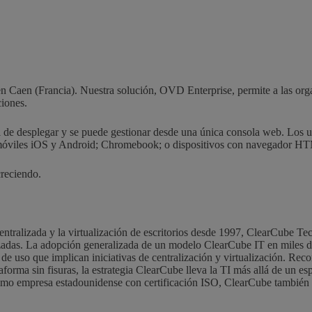
 en Caen (Francia). Nuestra solución, OVD Enterprise, permite a las or
ciones.
l de desplegar y se puede gestionar desde una única consola web. Los u
s móviles iOS y Android; Chromebook; o dispositivos con navegador H
creciendo.
tralizada y la virtualización de escritorios desde 1997, ClearCube Tech
lizadas. La adopción generalizada de un modelo ClearCube IT en miles d
os de uso que implican iniciativas de centralización y virtualización. R
orma sin fisuras, la estrategia ClearCube lleva la TI más allá de un esp
Como empresa estadounidense con certificación ISO, ClearCube también f