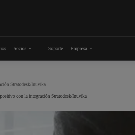
cios
Socios
Soporte
Empresa
ración Stratodesk/Inuvika
spositivo con la integración Stratodesk/Inuvika