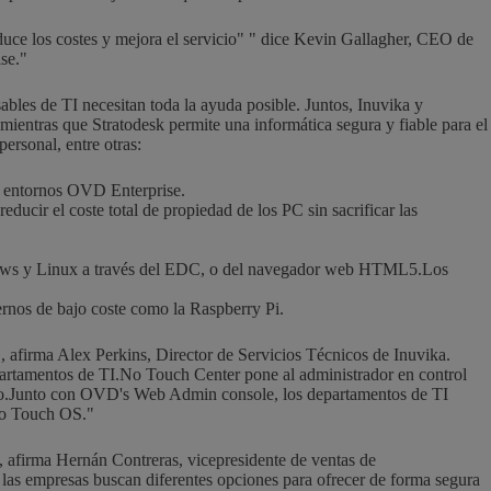
reduce los costes y mejora el servicio" " dice Kevin Gallagher, CEO de
se."
sables de TI necesitan toda la ayuda posible. Juntos, Inuvika y
 mientras que Stratodesk permite una informática segura y fiable para el
ersonal, entre otras:
n entornos OVD Enterprise.
cir el coste total de propiedad de los PC sin sacrificar las
Windows y Linux a través del EDC, o del navegador web HTML5.Los
dernos de bajo coste como la Raspberry Pi.
, afirma Alex Perkins, Director de Servicios Técnicos de Inuvika.
departamentos de TI.No Touch Center pone al administrador en control
ario.Junto con OVD
'
s Web Admin console, los departamentos de TI
 No Touch OS."
, afirma Hernán Contreras, vicepresidente de ventas de
las empresas buscan diferentes opciones para ofrecer de forma segura