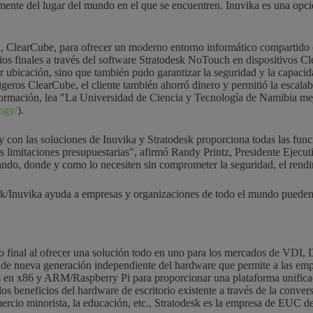
ntemente del lugar del mundo en el que se encuentren. Inuvika es una opc
 ClearCube, para ofrecer un moderno entorno informático compartido en 
s finales a través del software Stratodesk NoTouch en dispositivos Clea
r ubicación, sino que también pudo garantizar la seguridad y la capacid
eros ClearCube, el cliente también ahorró dinero y permitió la escalabil
formación, lea
"
La Universidad de Ciencia y Tecnología de Namibia mejor
ogy/
).
 con las soluciones de Inuvika y Stratodesk proporciona todas las func
las limitaciones presupuestarias", afirmó Randy Printz, Presidente Eje
ando, donde y como lo necesiten sin comprometer la seguridad, el rendi
esk/Inuvika ayuda a empresas y organizaciones de todo el mundo puede
o final al ofrecer una solución todo en uno para los mercados de VDI, 
de nueva generación independiente del hardware que permite a las empre
 en x86 y ARM/Raspberry Pi para proporcionar una plataforma unificada
los beneficios del hardware de escritorio existente a través de la conver
omercio minorista, la educación, etc., Stratodesk es la empresa de EUC 