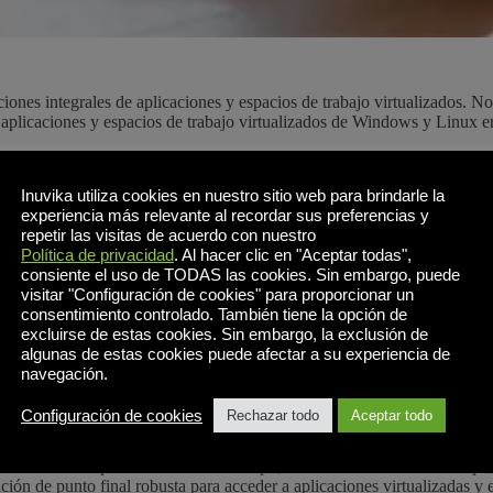
ciones integrales de aplicaciones y espacios de trabajo virtualizados.
a aplicaciones y espacios de trabajo virtualizados de Windows y Linux 
la productividad remota en cualquier dispositivo. Lea el comunicado d
Inuvika utiliza cookies en nuestro sitio web para brindarle la
experiencia más relevante al recordar sus preferencias y
repetir las visitas de acuerdo con nuestro
Política de privacidad
. Al hacer clic en "Aceptar todas",
consiente el uso de TODAS las cookies. Sin embargo, puede
visitar "Configuración de cookies" para proporcionar un
consentimiento controlado. También tiene la opción de
do su propio sistema operativo para clientes ligeros llamado Resolut
excluirse de estas cookies. Sin embargo, la exclusión de
algunas de estas cookies puede afectar a su experiencia de
navegación.
Configuración de cookies
Rechazar todo
Aceptar todo
r mundial en soluciones EUC, revela otro contendiente de peso en el ecos
s versátil del planeta. Al mismo tiempo, el software de Stratodesk apor
ión de punto final robusta para acceder a aplicaciones virtualizadas y e