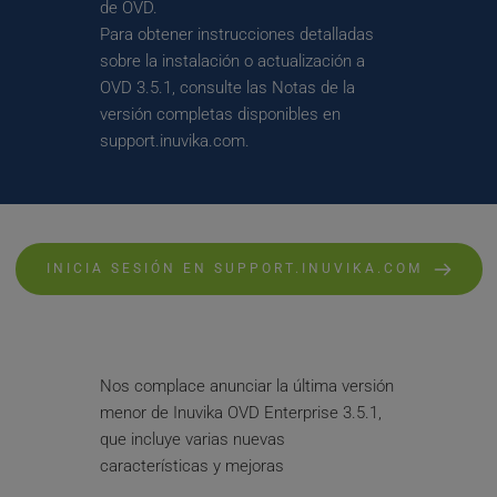
de OVD. 
Para obtener instrucciones detalladas 
sobre la instalación o actualización a 
OVD 3.5.1, consulte las Notas de la 
versión completas disponibles en 
support.inuvika.com.
INICIA SESIÓN EN SUPPORT.INUVIKA.COM
Nos complace anunciar la última versión 
menor de Inuvika OVD Enterprise 3.5.1, 
que incluye varias nuevas 
características y mejoras