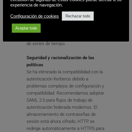
Además del soporte existente de 
experiencia de navegación.
InfluxDB, OVD ahora puede utilizar 
TDEngine como backend de métricas 
Configuración de cookies
Rechazar todo
configurable. Esto amplía las opciones 
Aceptar todo
para las organizaciones que 
estandarizan en diferentes plataformas 
de series de tiempo.
Seguridad y racionalización de las 
políticas
Se ha eliminado la compatibilidad con la 
autenticación Kerberos debido a 
problemas complejos de configuración y 
compatibilidad. Recomendamos adoptar 
SAML 2.0 para flujos de trabajo de 
autenticación federada modernos. El 
almacenamiento de contraseñas de 
sesión está ahora cifrado, HTTP se 
redirige automáticamente a HTTPS para 