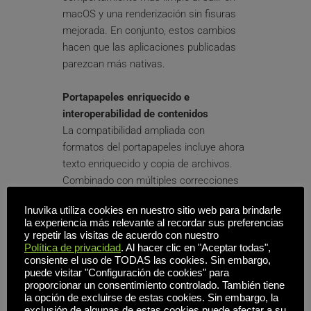
macOS y una renderización sin fisuras 
mejorada. En conjunto, estos cambios 
hacen que las aplicaciones publicadas 
parezcan más nativas.
Portapapeles enriquecido e 
interoperabilidad de contenidos
La compatibilidad ampliada con 
formatos del portapapeles incluye ahora 
texto enriquecido y copia de archivos. 
Combinado con múltiples correcciones 
de fiabilidad del portapapeles, los flujos 
Inuvika utiliza cookies en nuestro sitio web para brindarle
de trabajo que implican documentos 
la experiencia más relevante al recordar sus preferencias
formateados y transferencias de 
y repetir las visitas de acuerdo con nuestro
archivos son más coherentes y 
Política de privacidad
. Al hacer clic en "Aceptar todas",
consiente el uso de TODAS las cookies. Sin embargo,
productivos.
puede visitar "Configuración de cookies" para
proporcionar un consentimiento controlado. También tiene
Métricas Flexibilidad del backend
la opción de excluirse de estas cookies. Sin embargo, la
exclusión de algunas de estas cookies puede afectar a su