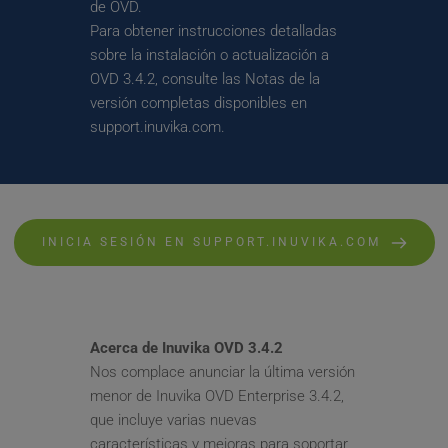
de OVD. 
Para obtener instrucciones detalladas 
sobre la instalación o actualización a 
OVD 3.4.2, consulte las Notas de la 
versión completas disponibles en 
support.inuvika.com.
INICIA SESIÓN EN SUPPORT.INUVIKA.COM
Acerca de Inuvika OVD 3.4.2 
Nos complace anunciar la última versión 
menor de Inuvika OVD Enterprise 3.4.2, 
que incluye varias nuevas 
características y mejoras para soportar 