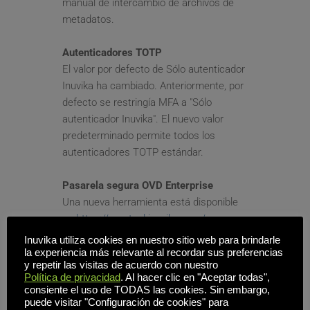
manual de intercambio de archivos de 
metadatos.
Autenticadores TOTP
El valor por defecto de Sólo autenticador 
Inuvika ha cambiado. Anteriormente, por 
defecto se restringía MFA a "Sólo 
autenticador Inuvika". El nuevo valor 
predeterminado permite todos los 
autenticadores TOTP estándar.
Pasarela segura OVD Enterprise
Una nueva herramienta está disponible 
en 
https://pemtool.inuvika.com/
 para 
ayudar a convertir certificados TLS al 
Inuvika utiliza cookies en nuestro sitio web para brindarle
formato requerido para su uso con OVD 
la experiencia más relevante al recordar sus preferencias
y repetir las visitas de acuerdo con nuestro
Enterprise Secure Gateway.
Política de privacidad
. Al hacer clic en "Aceptar todas",
consiente el uso de TODAS las cookies. Sin embargo,
Una forma más sencilla de actualizar
puede visitar "Configuración de cookies" para