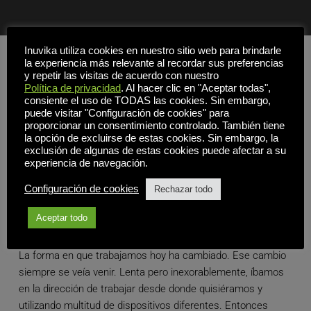
Inuvika utiliza cookies en nuestro sitio web para brindarle
la experiencia más relevante al recordar sus preferencias
y repetir las visitas de acuerdo con nuestro
Política de privacidad
. Al hacer clic en "Aceptar todas",
consiente el uso de TODAS las cookies. Sin embargo,
puede visitar "Configuración de cookies" para
proporcionar un consentimiento controlado. También tiene
la opción de excluirse de estas cookies. Sin embargo, la
exclusión de algunas de estas cookies puede afectar a su
experiencia de navegación.
Configuración de cookies
Rechazar todo
Libros blancos
Aceptar todo
La forma en que trabajamos hoy ha cambiado. Ese cambio
siempre se veía venir. Lenta pero inexorablemente, íbamos
en la dirección de trabajar desde donde quisiéramos y
utilizando multitud de dispositivos diferentes. Entonces