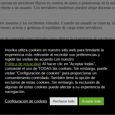
 ejecuta en servidores físicos en centros de datos o plataformas en la n
ritorio a un usuario. Los servidores modernos pueden alojar docenas o c
s usuarios y los escritorios virtuales. Cuando un usuario se conecta, el 
siones activas y gestiona el equilibrio de carga entre servidores.
olos de conexión especializados para ofrecer la experiencia de escritorio
omparable a la de un ordenador local.
Inuvika utiliza cookies en nuestro sitio web para brindarle la
istemas backend para la gestión de usuarios, autenticación, asignación d
experiencia más relevante al recordar sus preferencias y
repetir las visitas de acuerdo con nuestro
Política de privacidad
. Al hacer clic en "Aceptar todas",
consiente el uso de TODAS las cookies. Sin embargo, puede
és de software cliente instalado en sus dispositivos. El software cliente s
visitar "Configuración de cookies" para proporcionar un
nte está disponible para dispositivos Windows, Mac, Linux, Chromebooks,
consentimiento controlado. También tiene la opción de
excluirse de estas cookies. Sin embargo, la exclusión de
 almacenamiento para imágenes de escritorios virtuales, datos de usuari
algunas de estas cookies puede afectar a su experiencia de
lizan almacenamiento persistente para cada usuario, mientras que otras u
navegación.
Configuración de cookies
Rechazar todo
Aceptar todo
beneficios empresariales prácticos que las organizaciones obtienen al im