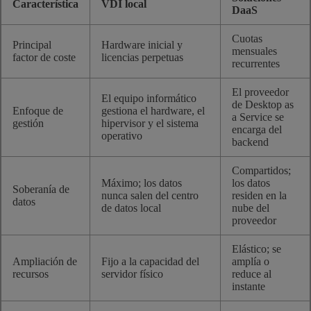
Característica
VDI local
DaaS
Cuotas
Principal
Hardware inicial y
mensuales
factor de coste
licencias perpetuas
recurrentes
El proveedor
El equipo informático
de Desktop as
Enfoque de
gestiona el hardware, el
a Service se
gestión
hipervisor y el sistema
encarga del
operativo
backend
Compartidos;
Máximo; los datos
los datos
Soberanía de
nunca salen del centro
residen en la
datos
de datos local
nube del
proveedor
Elástico; se
Ampliación de
Fijo a la capacidad del
amplía o
recursos
servidor físico
reduce al
instante