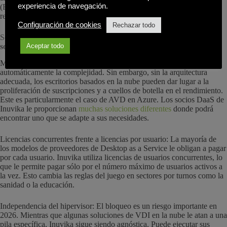
experiencia de navegación.
(Environmental, Social, and Governance) de 2026 y reduce los
residuos electrónicos.
Configuración de cookies
Rechazar todo
Sección
2: Más allá de la nube: Por qué la arquitectura triunfa
Aceptar todo
sobre la ubicación
Muchas empresas asumen que pasar a soluciones DaaS resuelve
automáticamente la complejidad. Sin embargo, sin la arquitectura
adecuada, los escritorios basados en la nube pueden dar lugar a la
proliferación de suscripciones y a cuellos de botella en el rendimiento.
Este es particularmente el caso de AVD en Azure. Los socios DaaS de
Inuvika le proporcionan
muchas soluciones diferentes
donde podrá
encontrar uno que se adapte a sus necesidades.
Licencias concurrentes frente a licencias por usuario: La mayoría de
los modelos de proveedores de Desktop as a Service le obligan a pagar
por cada usuario. Inuvika utiliza licencias de usuarios concurrentes, lo
que le permite pagar sólo por el número máximo de usuarios activos a
la vez. Esto cambia las reglas del juego en sectores por turnos como la
sanidad o la educación.
Independencia del hipervisor: El bloqueo es un riesgo importante en
2026. Mientras que algunas soluciones de VDI en la nube le atan a una
pila específica, Inuvika sigue siendo agnóstica. Puede ejecutar sus