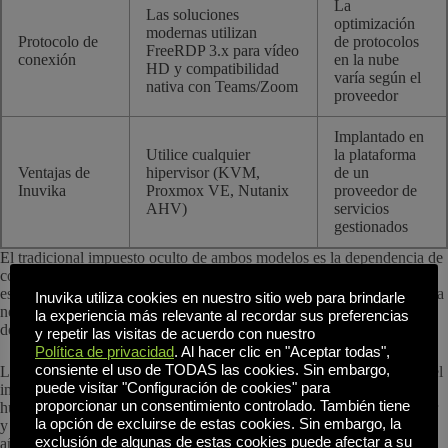
La
Las soluciones
optimización
modernas utilizan
Protocolo de
de protocolos
FreeRDP 3.x para vídeo
conexión
en la nube
HD y compatibilidad
varía según el
nativa con Teams/Zoom
proveedor
Implantado en
Utilice cualquier
la plataforma
Ventajas de
hipervisor (KVM,
de un
Inuvika
Proxmox VE, Nutanix
proveedor de
AHV)
servicios
gestionados
El tradicional impuesto oculto de ambos modelos es la dependencia de
costosos componentes de Microsoft. Inuvika OVD Enterprise altera
esta situación al utilizar un backend basado en Linux, lo que elimina la
Inuvika utiliza cookies en nuestro sitio web para brindarle
necesidad de licencias de Microsoft SQL Server independientemente
la experiencia más relevante al recordar sus preferencias
del modelo que se elija.
y repetir las visitas de acuerdo con nuestro
Política de privacidad
. Al hacer clic en "Aceptar todas",
consiente el uso de TODAS las cookies. Sin embargo,
Las soluciones VDI modernas se evalúan cada vez más en función del
puede visitar "Configuración de cookies" para
impacto medioambiental. La virtualización centralizada reduce la
proporcionar un consentimiento controlado. También tiene
huella de carbono por usuario maximizando la utilización del servidor
la opción de excluirse de estas cookies. Sin embargo, la
y ampliando los ciclos de vida del hardware de los terminales de 3-5
exclusión de algunas de estas cookies puede afectar a su
años a 7-10 años. Esto se alinea con los compromisos ESG