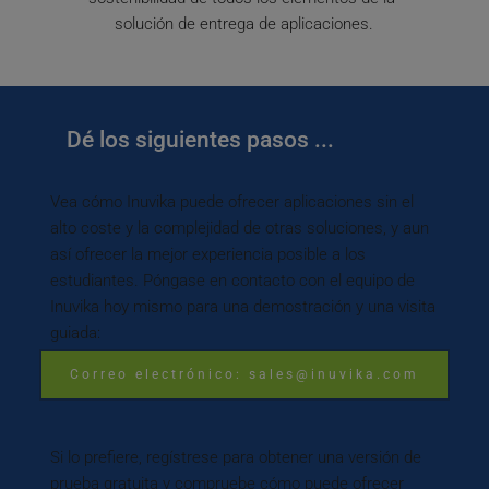
solución de entrega de aplicaciones.
Dé los siguientes pasos ...
Vea cómo Inuvika puede ofrecer aplicaciones sin el 
alto coste y la complejidad de otras soluciones, y aun 
así ofrecer la mejor experiencia posible a los 
estudiantes. Póngase en contacto con el equipo de 
Inuvika hoy mismo para una demostración y una visita 
guiada:
Correo electrónico:
sales@inuvika.com
Si lo prefiere, regístrese para obtener una versión de 
prueba gratuita y compruebe cómo puede ofrecer 