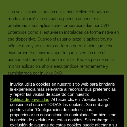
Una vez iniciada la sesión utilizando el cliente Inuvika en 
modo aplicación, los usuarios pueden acceder sin 
problemas a sus aplicaciones proporcionadas por OVD 
Enterprise como si estuvieran instaladas de forma nativa en 
ese dispositivo. Cuando el usuario lanza la aplicación, no 
sólo se abre y se ejecuta de forma normal, sino que tiene 
exactamente el mismo aspecto que la versión que el 
usuario está acostumbrado a utilizar. Eso es porque es la 
misma aplicación, ahora ejecutándose remotamente y 
suministrada por Inuvika OVD.
Inuvika utiliza cookies en nuestro sitio web para brindarle
la experiencia más relevante al recordar sus preferencias
y repetir las visitas de acuerdo con nuestro
Política de privacidad
. Al hacer clic en "Aceptar todas",
consiente el uso de TODAS las cookies. Sin embargo,
puede visitar "Configuración de cookies" para
proporcionar un consentimiento controlado. También tiene
la opción de excluirse de estas cookies. Sin embargo, la
exclusión de algunas de estas cookies puede afectar a su