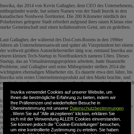
Inuvika, das 2014 von Kevin Gallagher, dem CEO des Unternehmens,
mitbegründet wurde, hat seinen Namen von der Stadt Inuvik in den
kanadischen Nordwest-Territorien. Die 200 Kilometer nördlich des
Polarkreises gelegene Stadt erfordert aufgrund ihres rauen Klimas eine
starke Gemeinschaft und einen kollaborativen Geist, um zu gedeihen.
Laut Gallagher, der während des Dot-Com-Booms in den 1990er
Jahren als Unternehmensanwalt und später als Vizepräsident bei einem
der weltweit größten Autoteilehersteller tätig war, entstand Inuvika aus
einem kleinen Tech-Startup in Nordfrankreich namens Ulteo. Dieses
Startup, das an Virtualisierungsprojekten arbeitete, hatte finanzielle
Probleme, und Gallagher und seine Mitbegründer stellten 2014 die
wichtigsten ehemaligen Mitarbeiter ein. Es dauerte etwa drei Jahre, bis
Inuvika sein erstes Unternehmensprodukt auf den Markt brachte, und
es erhielt eine Investition von einer großen Investmentfondsgesellschaft
in den USA.
Inuvika verwendet Cookies auf unserer Website, um
Ihnen die bestmögliche Erfahrung zu bieten, indem wir
Inuvika war zunächst in der südlichen Hemisphäre und in
Ihre Präferenzen und wiederholten Besuche in
Schwellenländern erfolgreich, wo die Kunden nach kostengünstigeren
Übereinstimmung mit unserer
Datenschutzbestimmungen
Alternativen zu den großen Anbietern virtueller Desktop-Software
. Wenn Sie auf "Alle akzeptieren" klicken, erklären Sie
suchten. "Wir haben ein Produkt entwickelt, das in wenigen Stunden
sich mit der Verwendung ALLER Cookies einverstanden.
und nicht in Tagen installiert werden kann. Wir haben eine einfachere
Sie können jedoch die "Cookie-Einstellungen" besuchen,
Administration, die von IT-Mitarbeitern verwaltet werden kann, die
um eine kontrollierte Zustimmung zu erteilen. Sie haben
vielleicht nicht über die technischen Kenntnisse verfügen, die für