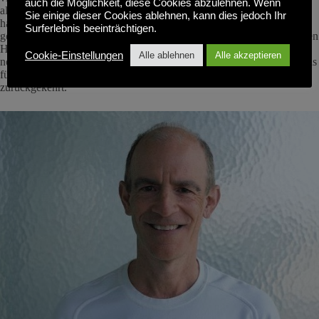
auch die Möglichkeit, diese Cookies abzulehnen. Wenn
alternative VDI-Produkte erforderlich sind", sagt Gallagher. "Wir
Sie einige dieser Cookies ablehnen, kann dies jedoch Ihr
haben den Preis gesenkt und uns damit sehr wettbewerbsfähig
Surferlebnis beeinträchtigen.
gemacht. Wir begannen, größere Unternehmensnamen in der südlichen
Hemisphäre zu gewinnen, wo die Kunden eher bereit waren, einem
Cookie-Einstellungen
Alle ablehnen
Alle akzeptieren
neuen Unternehmen eine Chance zu geben. Und in den letzten vier bis
fünf Jahren sind wir allmählich in die nördliche Hemisphäre
zurückgekehrt."