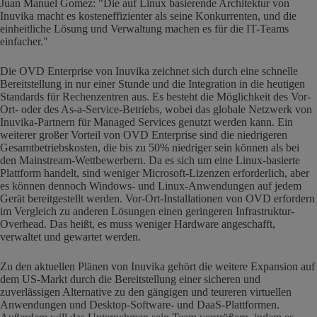
Juan Manuel Gomez: "Die auf Linux basierende Architektur von
Inuvika macht es kosteneffizienter als seine Konkurrenten, und die
einheitliche Lösung und Verwaltung machen es für die IT-Teams
einfacher."
Die OVD Enterprise von Inuvika zeichnet sich durch eine schnelle
Bereitstellung in nur einer Stunde und die Integration in die heutigen
Standards für Rechenzentren aus. Es besteht die Möglichkeit des Vor-
Ort- oder des As-a-Service-Betriebs, wobei das globale Netzwerk von
Inuvika-Partnern für Managed Services genutzt werden kann. Ein
weiterer großer Vorteil von OVD Enterprise sind die niedrigeren
Gesamtbetriebskosten, die bis zu 50% niedriger sein können als bei
den Mainstream-Wettbewerbern. Da es sich um eine Linux-basierte
Plattform handelt, sind weniger Microsoft-Lizenzen erforderlich, aber
es können dennoch Windows- und Linux-Anwendungen auf jedem
Gerät bereitgestellt werden. Vor-Ort-Installationen von OVD erfordern
im Vergleich zu anderen Lösungen einen geringeren Infrastruktur-
Overhead. Das heißt, es muss weniger Hardware angeschafft,
verwaltet und gewartet werden.
Zu den aktuellen Plänen von Inuvika gehört die weitere Expansion auf
dem US-Markt durch die Bereitstellung einer sicheren und
zuverlässigen Alternative zu den gängigen und teureren virtuellen
Anwendungen und Desktop-Software- und DaaS-Plattformen.