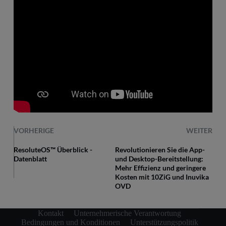
VORHERIGE
WEITER
ResoluteOS™ Überblick -
Revolutionieren Sie die App-
Datenblatt
und Desktop-Bereitstellung:
Mehr Effizienz und geringere
Kosten mit 10ZiG und Inuvika
OVD
Kontakt
Unternehmerische Verantwortung
Bedingungen und Konditionen
Unterstützungspolitik