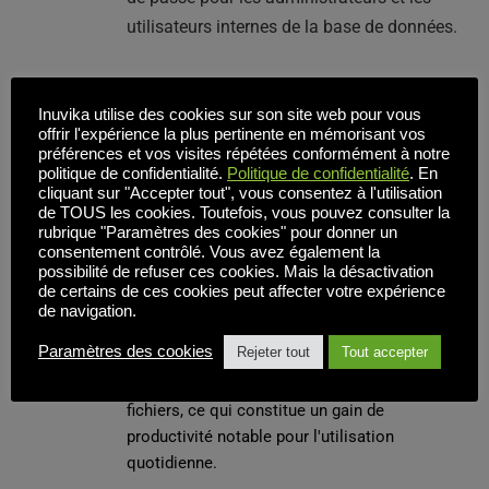
utilisateurs internes de la base de données.
Inuvika utilise des cookies sur son site web pour vous
offrir l'expérience la plus pertinente en mémorisant vos
préférences et vos visites répétées conformément à notre
Interopérabilité et 
politique de confidentialité.
Politique de confidentialité
. En
cliquant sur "Accepter tout", vous consentez à l'utilisation
amélioration du presse-
de TOUS les cookies. Toutefois, vous pouvez consulter la
papiers enrichi
rubrique "Paramètres des cookies" pour donner un
consentement contrôlé. Vous avez également la
possibilité de refuser ces cookies. Mais la désactivation
La prise en charge du presse-papiers a été 
de certains de ces cookies peut affecter votre expérience
étendue au texte enrichi et à la copie de 
de navigation.
fichiers. De nombreux correctifs améliorent 
Paramètres des cookies
Rejeter tout
Tout accepter
la fiabilité des flux de travail impliquant des 
contenus formatés et des transferts de 
fichiers, ce qui constitue un gain de 
productivité notable pour l'utilisation 
quotidienne.