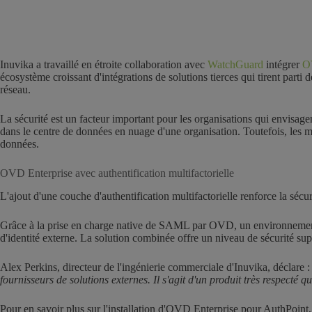
Inuvika a travaillé en étroite collaboration avec
WatchGuard
intégrer
O
écosystème croissant d'intégrations de solutions tierces qui tirent parti 
réseau.
La sécurité est un facteur important pour les organisations qui envisagent
dans le centre de données en nuage d'une organisation. Toutefois, les
données.
OVD Enterprise avec authentification multifactorielle
L'ajout d'une couche d'authentification multifactorielle renforce la sécu
Grâce à la prise en charge native de SAML par OVD, un environnement 
d'identité externe. La solution combinée offre un niveau de sécurité su
Alex Perkins, directeur de l'ingénierie commerciale d'Inuvika, déclare : 
fournisseurs de solutions externes. Il s'agit d'un produit très respec
Pour en savoir plus sur l'installation d'OVD Enterprise pour AuthPoint