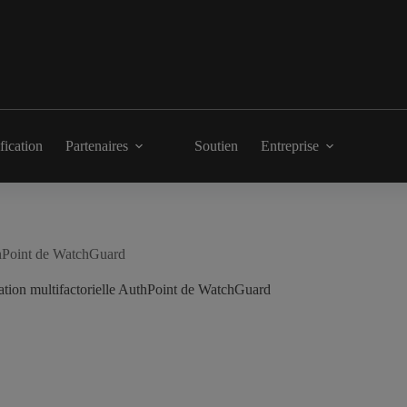
fication
Partenaires
Soutien
Entreprise
uthPoint de WatchGuard
ation multifactorielle AuthPoint de WatchGuard