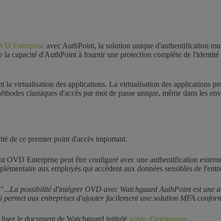
VD Enterprise
avec AuthPoint, la solution unique d'authentification m
de la capacité d'AuthPoint à fournir une protection complète de l'identité
 la virtualisation des applications. La virtualisation des applications pr
 méthodes classiques d'accès par mot de passe unique, même dans les en
rité de ce premier point d'accès important.
OVD Enterprise peut être configuré avec une authentification externe 
pplémentaire aux employés qui accèdent aux données sensibles de l'entrep
"...
La possibilité d'intégrer OVD avec Watchguard AuthPoint est une aut
té qui permet aux entreprises d'ajouter facilement une solution MFA co
, lisez le document de Watchguard intitulé
guide d'intégration
.