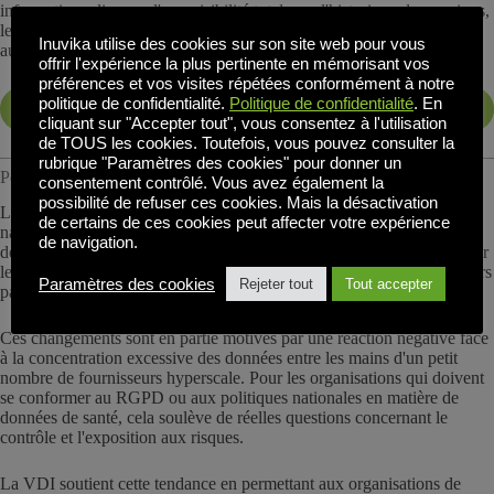
informatique dispose d'une visibilité totale sur l'historique des sessions,
les modèles d'accès et la conformité aux politiques. Cela simplifie les
Inuvika utilise des cookies sur son site web pour vous
audits réglementaires et améliore la responsabilité interne.
offrir l'expérience la plus pertinente en mémorisant vos
préférences et vos visites répétées conformément à notre
politique de confidentialité.
Politique de confidentialité
. En
DEMANDEZ UNE DÉMONSTRATION EN DIRECT
cliquant sur "Accepter tout", vous consentez à l'utilisation
de TOUS les cookies. Toutefois, vous pouvez consulter la
rubrique "Paramètres des cookies" pour donner un
Pourquoi la souveraineté des données est plus importante que jamais
consentement contrôlé. Vous avez également la
possibilité de refuser ces cookies. Mais la désactivation
Les tendances mondiales évoluent en faveur des infrastructures cloud
de certains de ces cookies peut affecter votre expérience
nationales. En 2025, le gouvernement canadien a annoncé qu'il allait
de navigation.
développer une plateforme cloud nationale souveraine afin de protéger
les données sensibles et d'affirmer son contrôle juridictionnel. Plusieurs
Paramètres des cookies
Rejeter tout
Tout accepter
pays européens devraient suivre son exemple.
Ces changements sont en partie motivés par une réaction négative face
à la concentration excessive des données entre les mains d'un petit
nombre de fournisseurs hyperscale. Pour les organisations qui doivent
se conformer au RGPD ou aux politiques nationales en matière de
données de santé, cela soulève de réelles questions concernant le
contrôle et l'exposition aux risques.
La VDI soutient cette tendance en permettant aux organisations de