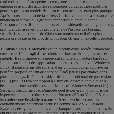
rend moins adapté aux petites et moyennes entreprises ou aux
entreprises ayant des activités saisonnières ou des équipes multiples,
pour lesquelles un modèle de licences concurrentes serait plus pratique.
Après un récent rachat de la société, Citrix a commencé à se concentrer
uniquement sur ses plus grandes entreprises clientes, a confié
l'assistance à des distributeurs tiers et a considérablement augmenté ses
prix. L'entreprise n'est plus propriétaire de l'espace des bureaux
virtuels. Les concurrents de Citrix sont nombreux et il n'est plus
nécessaire de payer les prix de Citrix pour obtenir un excellent produit.
3. Inuvika OVD Enterprise
est un produit d'une société canadienne
créée en 2014. Il s'agit d'une solution de bureau virtuel puissante et
rentable. Il se distingue en s'appuyant sur une architecture basée sur
Linux pour fournir des applications et des postes de travail Windows et
Linux. Il peut être installé sur site, dans un cloud public ou privé ou
peut être proposé en tant que service DaaS par ses partenaires dans
plus de 60 pays. Il réduit considérablement le coût total de possession
(TCO) jusqu'à 60% par rapport à Citrix ou VMware et minimise le
besoin de licences coûteuses pour Microsoft Windows Server et SQL
Server. Il fonctionne avec n'importe quel hyperviseur, y compris des
hyperviseurs moins coûteux comme ProxmoxVE ou Verge.OS, ce qui
lui confère une flexibilité maximale. Avec des clients dans des
environnements hautement sécurisés comme la NASA, Dassault
Systèmes, des gouvernements et des banques dans le monde entier, ils
ont prouvé qu'ils ont ce qu'il faut pour défier les meilleurs dans le