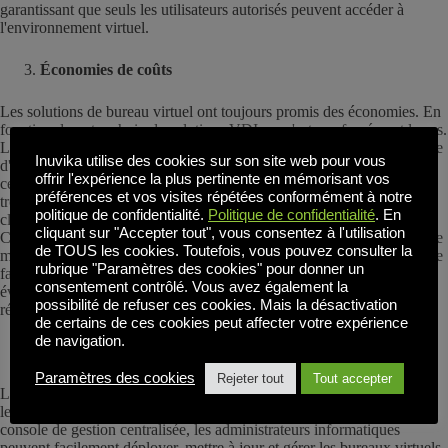
garantissant que seuls les utilisateurs autorisés peuvent accéder à
l'environnement virtuel.
Économies de coûts
Les solutions de bureau virtuel ont toujours promis des économies. En
fonction de votre choix de solutions VDI, ce n'est pas forcément le cas.
Le principal avantage des bureaux virtuels est qu'il n'est pas nécessaire
Inuvika utilise des cookies sur son site web pour vous
d'investir dans du matériel coûteux pour chaque employé. Au lieu de
offrir l'expérience la plus pertinente en mémorisant vos
cela, la puissance de calcul de l'environnement de bureau virtuel se
préférences et vos visites répétées conformément à notre
trouve sur des serveurs ou dans le nuage, ce qui permet d'utiliser des
politique de confidentialité.
Politique de confidentialité
. En
clients légers peu coûteux tels que des Raspberry Pi ou des
cliquant sur "Accepter tout", vous consentez à l'utilisation
Chromebooks. En outre, les solutions de bureau virtuel permettent une
de TOUS les cookies. Toutefois, vous pouvez consulter la
meilleure utilisation des ressources, ce qui permet aux organisations de
rubrique "Paramètres des cookies" pour donner un
faire évoluer leur infrastructure en fonction de la demande. Cette
consentement contrôlé. Vous avez également la
évolutivité élimine le besoin de surprovisionnement, ce qui permet de
possibilité de refuser ces cookies. Mais la désactivation
réaliser des économies et d'améliorer l'efficacité.
de certains de ces cookies peut affecter votre expérience
de navigation.
Gestion et contrôle centralisés
Paramètres des cookies
Rejeter tout
Tout accepter
La gestion d'une main-d'œuvre distribuée peut s'avérer difficile, mais
les solutions de bureau virtuel simplifient le processus. Grâce à une
console de gestion centralisée, les administrateurs informatiques
peuvent facilement déployer, mettre à jour et gérer les bureaux virtuels