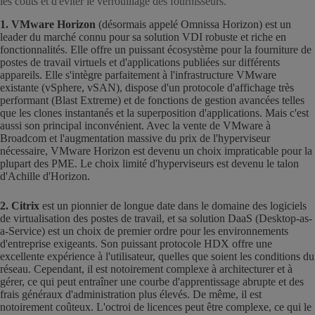
les coûts et d'éviter le verrouillage des fournisseurs.
1. VMware Horizon
(désormais appelé Omnissa Horizon) est un
leader du marché connu pour sa solution VDI robuste et riche en
fonctionnalités. Elle offre un puissant écosystème pour la fourniture de
postes de travail virtuels et d'applications publiées sur différents
appareils. Elle s'intègre parfaitement à l'infrastructure VMware
existante (vSphere, vSAN), dispose d'un protocole d'affichage très
performant (Blast Extreme) et de fonctions de gestion avancées telles
que les clones instantanés et la superposition d'applications. Mais c'est
aussi son principal inconvénient. Avec la vente de VMware à
Broadcom et l'augmentation massive du prix de l'hyperviseur
nécessaire, VMware Horizon est devenu un choix impraticable pour la
plupart des PME. Le choix limité d'hyperviseurs est devenu le talon
d'Achille d'Horizon.
2. Citrix
est un pionnier de longue date dans le domaine des logiciels
de virtualisation des postes de travail, et sa solution DaaS (Desktop-as-
a-Service) est un choix de premier ordre pour les environnements
d'entreprise exigeants. Son puissant protocole HDX offre une
excellente expérience à l'utilisateur, quelles que soient les conditions du
réseau. Cependant, il est notoirement complexe à architecturer et à
gérer, ce qui peut entraîner une courbe d'apprentissage abrupte et des
frais généraux d'administration plus élevés. De même, il est
notoirement coûteux. L'octroi de licences peut être complexe, ce qui le