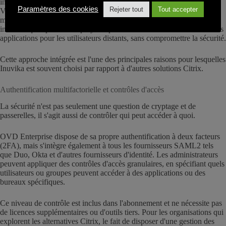
intégrée qui fournit un accès à distance sécurisé sans nécessiter de
Paramètres des cookies
Rejeter tout
Tout accepter
VPN ou d'appareils tiers. Cela simplifie l'administration tout en
maintenant des normes de sécurité de niveau entreprise. Les équipes
informatiques peuvent déployer rapidement des bureaux virtuels et des
applications pour les utilisateurs distants, sans compromettre la sécurité.
Cette approche intégrée est l'une des principales raisons pour lesquelles
Inuvika est souvent choisi par rapport à d'autres solutions Citrix.
Authentification multifactorielle et contrôles d'accès
La sécurité n'est pas seulement une question de cryptage et de
passerelles, il s'agit aussi de contrôler qui peut accéder à quoi.
OVD Enterprise dispose de sa propre authentification à deux facteurs
(2FA), mais s'intègre également à tous les fournisseurs SAML2 tels
que Duo, Okta et d'autres fournisseurs d'identité. Les administrateurs
peuvent appliquer des contrôles d'accès granulaires, en spécifiant quels
utilisateurs ou groupes peuvent accéder à des applications ou des
bureaux spécifiques.
Ce niveau de contrôle est inclus dans l'abonnement et ne nécessite pas
de licences supplémentaires ou d'outils tiers. Pour les organisations qui
explorent les alternatives Citrix, le fait de disposer d'une gestion des