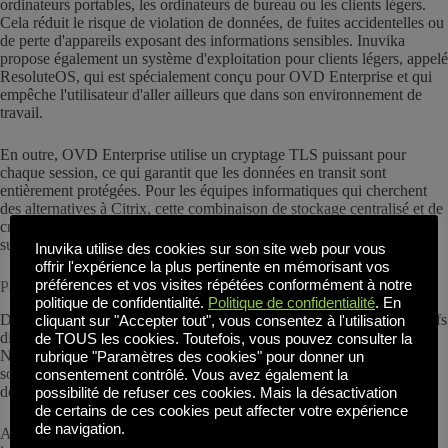
ordinateurs portables, les ordinateurs de bureau ou les clients légers.
Cela réduit le risque de violation de données, de fuites accidentelles ou
de perte d'appareils exposant des informations sensibles. Inuvika
propose également un système d'exploitation pour clients légers, appelé
ResoluteOS, qui est spécialement conçu pour OVD Enterprise et qui
empêche l'utilisateur d'aller ailleurs que dans son environnement de
travail.
En outre, OVD Enterprise utilise un cryptage TLS puissant pour
chaque session, ce qui garantit que les données en transit sont
entièrement protégées. Pour les équipes informatiques qui cherchent
des alternatives à Citrix, cette combinaison de stockage centralisé et de
cryptage offre une tranquillité d'esprit sans nécessiter de matériel
supplémentaire ou de configurations complexes.
Inuvika utilise des cookies sur son site web pour vous
offrir l'expérience la plus pertinente en mémorisant vos
préférences et vos visites répétées conformément à notre
Passerelle sécurisée d'entreprise intégrée
politique de confidentialité.
Politique de confidentialité
. En
De nombreuses solutions VDI traditionnelles nécessitent des dispositifs
cliquant sur "Accepter tout", vous consentez à l'utilisation
distincts pour sécuriser l'accès externe, tels que Citrix ADC ou
de TOUS les cookies. Toutefois, vous pouvez consulter la
NetScaler, qui ont connu des problèmes de sécurité successifs. Ces
rubrique "Paramètres des cookies" pour donner un
solutions ajoutent des coûts, de la complexité et des risques au
consentement contrôlé. Vous avez également la
déploiement.
possibilité de refuser ces cookies. Mais la désactivation
de certains de ces cookies peut affecter votre expérience
de navigation.
Avec Inuvika, nous incluons une passerelle sécurisée d'entreprise