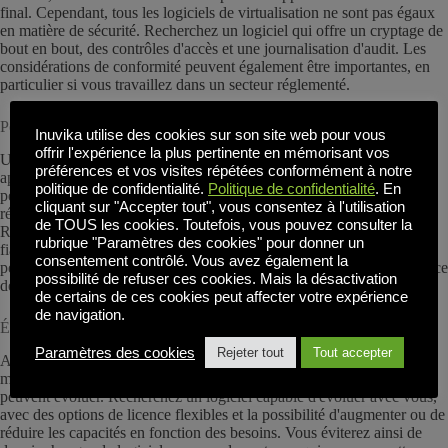
final. Cependant, tous les logiciels de virtualisation ne sont pas égaux
en matière de sécurité. Recherchez un logiciel qui offre un cryptage de
bout en bout, des contrôles d'accès et une journalisation d'audit. Les
considérations de conformité peuvent également être importantes, en
particulier si vous travaillez dans un secteur réglementé.
Performance et expérience de l'utilisateur
Inuvika utilise des cookies sur son site web pour vous
offrir l'expérience la plus pertinente en mémorisant vos
Un autre élément important à prendre en compte lors du choix d'une
préférences et vos visites répétées conformément à notre
application virtuelle ou d'un logiciel de bureau virtuel est la
politique de confidentialité.
Politique de confidentialité
. En
performance et l'expérience de l'utilisateur. Un logiciel lent ou peu
cliquant sur "Accepter tout", vous consentez à l'utilisation
réactif peut entraîner des frustrations et une baisse de la productivité.
de TOUS les cookies. Toutefois, vous pouvez consulter la
Recherchez un logiciel capable de fournir une expérience rapide et
rubrique "Paramètres des cookies" pour donner un
fiable, même pour les utilisateurs ayant des besoins de haute
consentement contrôlé. Vous avez également la
performance tels que la CAO ou l'édition vidéo. Une bonne expérience
possibilité de refuser ces cookies. Mais la désactivation
de l'utilisateur final signifie moins d'appels à l'assistance.
de certains de ces cookies peut affecter votre expérience
de navigation.
Évolutivité
Paramètres des cookies
Rejeter tout
Tout accepter
Au fur et à mesure que votre entreprise se développe, vos besoins en
matière d'applications virtuelles ou de logiciels de bureau virtuel
peuvent évoluer. Recherchez un logiciel capable d'évoluer avec vous,
avec des options de licence flexibles et la possibilité d'augmenter ou de
réduire les capacités en fonction des besoins. Vous éviterez ainsi de