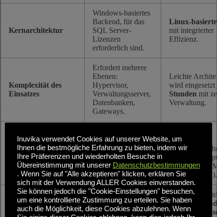
Windows-basiertes
Backend, für das
Linux-basiert
Kernarchitektur
SQL Server-
mit integrierter
Lizenzen
Effizienz.
erforderlich sind.
Erfordert mehrere
Ebenen:
Leichte Archite
Komplexität des
Hypervisor,
wird eingesetzt 
Einsatzes
Verwaltungsserver,
Stunden
mit ze
Datenbanken,
Verwaltung.
Gateways.
Hypervisor-
Inuvika verwendet Cookies auf unserer Website, um
Oft an einen
unabhängig
;
Ihnen die bestmögliche Erfahrung zu bieten, indem wir
Flexibilität des
einzigen Anbieter
unterstützt meh
Ihre Präferenzen und wiederholten Besuche in
Hypervisors
gebunden (Vendor
Hypervisor-Op
Übereinstimmung mit unserer
Datenschutzbestimmungen
Lock-in).
(vSphere, KV
. Wenn Sie auf "Alle akzeptieren" klicken, erklären Sie
Nutanix AHV).
sich mit der Verwendung ALLER Cookies einverstanden.
Sie können jedoch die "Cookie-Einstellungen" besuchen,
Unterstützt bei
um eine kontrollierte Zustimmung zu erteilen. Sie haben
In erster Linie auf
Windows- un
auch die Möglichkeit, diese Cookies abzulehnen. Wenn
App-Kompatibilität
Windows
Linux-Anwen