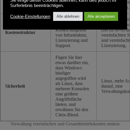
Sie einige dieser Cookies ablehnen, kann dies jedoch Ihr
ausgerichtet.
in einem einhei
Surferlebnis beeinträchtigen.
Arbeitsbereich.
Cookie-Einstellungen
Alle ablehnen
Alle akzeptieren
Hohe Vorlauf- und
Deutlich reduzi
wiederkehrende
Gesamtbetriebs
Kosten aufgrund
(bis zu 60%) d
Kostenstruktur
von Infrastruktur,
vereinfachten S
Lizenzierung und
und vereinfacht
Support.
Lizenzierung.
Fügen Sie hier
etwas darüber ein,
dass Windows
häufiger
angegriffen wird
Linux, mehr A
als Linux, dass
Sicherheit
darauf, eine
mehrere Konsolen
Verwaltungsko
eine größere
Angriffsfläche
bieten, und
erwähnen Sie den
Citrix-Bleed.
Verwaltung vereinfachen und Gesamtbetriebskosten senken