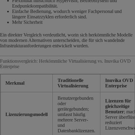
Flexibilität hinsichtlich Hypervisor, Betriebssystem und
Endpunktkompatibilität.
Einfache Bedienung, wodurch weniger Fachpersonal und
längere Einsatzzyklen erforderlich sind.
Mehr Sicherheit
Ein direkter Vergleich verdeutlicht, worin sich herkömmliche Modelle
von modernen Alternativen unterscheiden, die für sich wandelnde
Infrastrukturanforderungen entwickelt wurden.
Funktionsvergleich: Herkömmliche Virtualisierung vs. Inuvika OVD
Enterprise
Traditionelle
Inuvika OVD
Merkmal
Virtualisierung
Enterprise
Benutzergebunden
Lizenzen für
oder
gleichzeitige
gerätegebunden;
Benutzer
; mac
Lizenzierungsmodell
umfasst häufig
Server überflüs
mehrere Server-
reduziert
und
Lizenzverschw
Datenbanklizenzen.