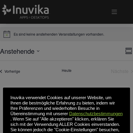
Veranstaltungen
Es sind keine anstehenden Veranstaltungen vorhanden.
H
i
n
Anstehende
A
V
w
Z
n
e
e
D
u
s
r
i
a
s
s
i
a
t
a
Heute
Nächste
c
n
Veranstaltungen
Vorherige
u
m
h
s
Veran
m
m
t
t
a
e
e
a
u
n
n
l
s
f
-
t
Inuvika verwendet Cookies auf unserer Website, um
w
a
N
u
Ihnen die bestmögliche Erfahrung zu bieten, indem wir
ä
s
a
n
Ihre Präferenzen und wiederholten Besuche in
h
s
v
g
l
Übereinstimmung mit unserer
Datenschutzbestimmungen
u
i
A
e
. Wenn Sie auf "Alle akzeptieren" klicken, erklären Sie
n
n
g
n
sich mit der Verwendung ALLER Cookies einverstanden.
g
.
a
s
Sie können jedoch die "Cookie-Einstellungen" besuchen,