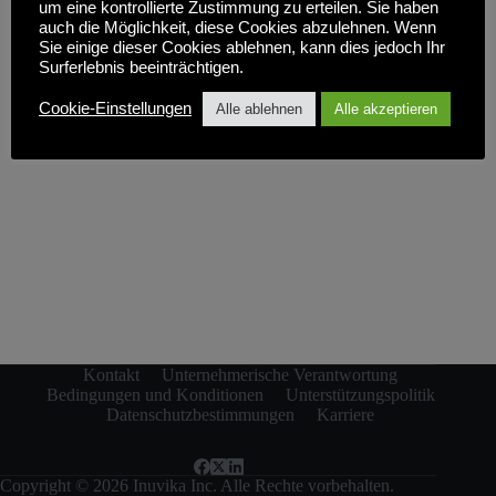
t
i
um eine kontrollierte Zustimmung zu erteilen. Sie haben
i
c
auch die Möglichkeit, diese Cookies abzulehnen. Wenn
o
h
Sie einige dieser Cookies ablehnen, kann dies jedoch Ihr
n
t
Surferlebnis beeinträchtigen.
e
n
Cookie-Einstellungen
Alle ablehnen
Alle akzeptieren
-
N
a
v
i
g
a
t
i
o
n
Kontakt
Unternehmerische Verantwortung
Bedingungen und Konditionen
Unterstützungspolitik
Datenschutzbestimmungen
Karriere
Copyright © 2026 Inuvika Inc. Alle Rechte vorbehalten.