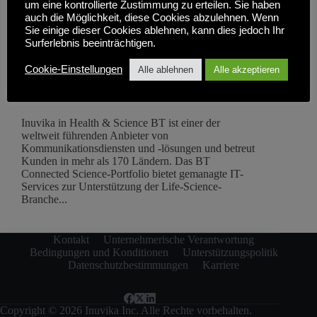
um eine kontrollierte Zustimmung zu erteilen. Sie haben
auch die Möglichkeit, diese Cookies abzulehnen. Wenn
Sie einige dieser Cookies ablehnen, kann dies jedoch Ihr
Surferlebnis beeinträchtigen.
Cookie-Einstellungen
Alle ablehnen
Alle akzeptieren
Inuvika in Health & Science BT ist einer der
weltweit führenden Anbieter von
Kommunikationsdiensten und -lösungen und betreut
Kunden in mehr als 170 Ländern. Das BT
Connected Science-Portfolio bietet gemanagte IT-
Services zur Unterstützung der Life-Science-
Branche...
Kontakt
Unternehmerische Verantwortung
Bedingungen und Konditionen
Unterstützungspolitik
Datenschutzbestimmungen
Karriere
Copyright © 2026 Inuvika Inc. Alle Rechte vorbehalten.