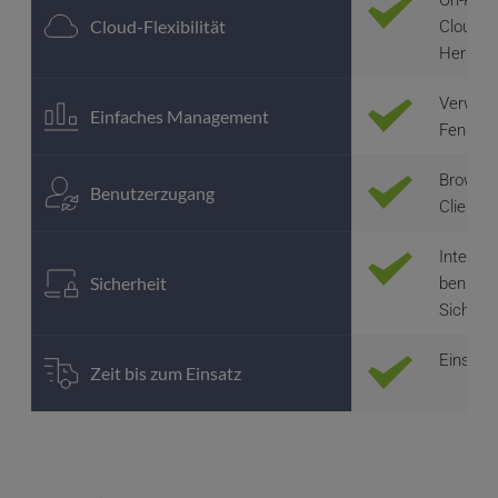
On-Premi
Cloud-Flexibilität
Cloud od
Herstel
Verwaltu
Einfaches Management
Fenster
Browser-
Benutzerzugang
Client-A
Integrie
Sicherheit
benutzer
Sicherhe
Einsatz
Zeit bis zum Einsatz