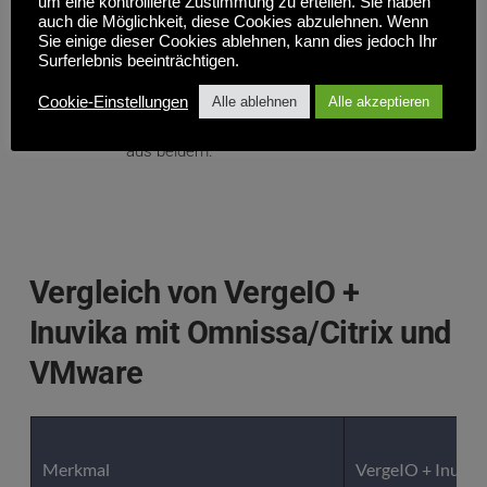
um eine kontrollierte Zustimmung zu erteilen. Sie haben
Kein Vendor Lock-In
auch die Möglichkeit, diese Cookies abzulehnen. Wenn
Sie einige dieser Cookies ablehnen, kann dies jedoch Ihr
Sie haben die volle Kontrolle über Ihre 
Surferlebnis beeinträchtigen.
Umgebung mit flexiblen 
Bereitstellungsoptionen, einschließlich vor Ort, 
Cookie-Einstellungen
Alle ablehnen
Alle akzeptieren
in öffentlichen Clouds oder einer Mischung 
aus beidem.
Vergleich von VergeIO + 
Inuvika mit Omnissa/Citrix und 
VMware
Merkmal
VergeIO + Inuvi