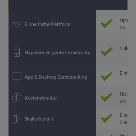
Optimier
Einheitliche Plattform
Stack-L
Vollstän
Hyperkonvergente Infrastruktur
Einfach,
App & Desktop Bereitstellung
Niedrige
Kostenstruktur
allumfa
Elastisc
Skalierbarkeit
Skalier