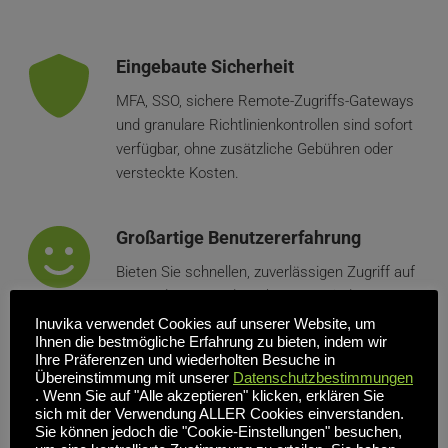
Eingebaute Sicherheit
MFA, SSO, sichere Remote-Zugriffs-Gateways 
und granulare Richtlinienkontrollen sind sofort 
verfügbar, ohne zusätzliche Gebühren oder 
versteckte Kosten.
Großartige Benutzererfahrung
Bieten Sie schnellen, zuverlässigen Zugriff auf 
Anwendungen und Desktops von jedem Gerät 
aus.  Eingefrorene Sitzungen, lange Anmelde- 
Inuvika verwendet Cookies auf unserer Website, um
Ihnen die bestmögliche Erfahrung zu bieten, indem wir
und Startzeiten und zufällige 
Ihre Präferenzen und wiederholten Besuche in
Verbindungsabbrüche gehören der 
Übereinstimmung mit unserer
Datenschutzbestimmungen
Vergangenheit an.
. Wenn Sie auf "Alle akzeptieren" klicken, erklären Sie
sich mit der Verwendung ALLER Cookies einverstanden.
Sie können jedoch die "Cookie-Einstellungen" besuchen,